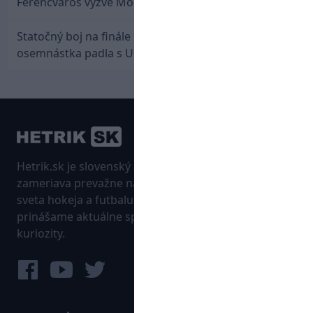
Ferencváros vyzve Mourinhove hviezdy
Statočný boj na finále nestačil: Slovenská
osemnástka padla s USA a zabojuje o bronz
Hetrik.sk je slovenský športový portál, ktorý sa
zameriava prevažne na najnovšie informácie zo
sveta hokeja a futbalu. Pravidelne na dennej báze
prinášame aktuálne správy, góly, zaujímavosti a
kuriozity.