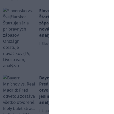
Slovensko vs. Švajčiarsko:
Štartuje séria prípravných
zápasov, Országh otestuje
nováčikov (TV, Livestream,
analýza)
Slovenský hokej
Bayern Mníchov vs. Real Madrid:
Pred odvetou zostáva všetko
otvorené. Biely balet stráca
jediný gól (TV, Livestream,
analýza)
Liga Majstrov