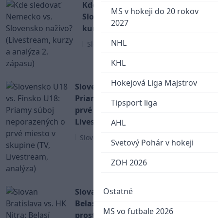
Kde sledovať Nemecko vs.
MS v hokeji do 20 rokov
Slovensko naživo? (Livestream,
2027
kurzy a analýza 2. zápasu)
NHL
Slovenský hokej
KHL
Hokejová Liga Majstrov
Slovensko U18 vs. Fínsko U18:
Priamy súboj neporazených o
Tipsport liga
prvé miesto v skupine (TV,
Livestream, analýza)
AHL
Slovenský hokej
Svetový Pohár v hokeji
ZOH 2026
Ostatné
Slovan Bratislava vs. HK Nitra:
Belasí môžu využiť domáce
MS vo futbale 2026
prostredie na zisk mečbalu