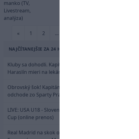
«
1
2
...
5
...
8
9
»
NAJČÍTANEJŠIE ZA 24 HODÍN
Kluby sa dohodli. Kapitán Sparty Praha Lukáš
Haraslín mieri na lekársku prehliadku
Obrovský šok! Kapitán Lukáš Haraslín je údajne na
odchode zo Sparty Praha
LIVE: USA U18 - Slovensko U18 / Hlinka-Gretzky
Cup (online prenos)
Real Madrid na skok od Slovenska: Borbélyho