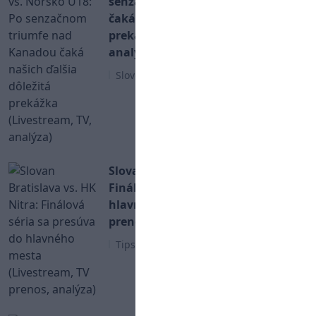
senzačnom triumfe nad Kanadou
čaká našich ďalšia dôležitá
prekážka (Livestream, TV,
analýza)
Slovenský hokej
Slovan Bratislava vs. HK Nitra:
Finálová séria sa presúva do
hlavného mesta (Livestream, TV
prenos, analýza)
Tipsport liga