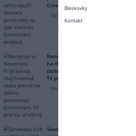
(Livestream, analýza)
Bleskovky
Tipsport liga
Kontakt
Nemecko vs. Slovensko: Príprava
na majstrovstvá sveta pokračuje
ďalšou previerkou (Livestream,
TV prenos, analýza)
Slovenský hokej
Slovensko U18 vs. Nórsko U18: Po