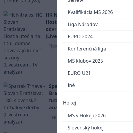
Serie A
Kvalifikácia MS 2026
HK Nitra vs. HC Slovan Bratislava:
Hostia útočia na titul, domáci
Liga Národov
odvracajú koniec sezóny
(Livestream, TV, analýza)
EURO 2024
Tipsport liga
Konferenčná liga
MS klubov 2025
EURO U21
Iné
Spartak Trnava - Slovan
Bratislava: 180. slovenské
futbalové derby (Livestream,
Hokej
analýza)
MS v Hokeji 2026
Niké Liga
Slovenský hokej