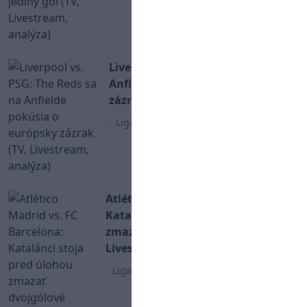
Liverpool vs. PSG: The Reds sa na
Anfielde pokúsia o európsky
zázrak (TV, Livestream, analýza)
Liga Majstrov
Atlético Madrid vs. FC Barcelona:
Katalánci stoja pred úlohou
zmazať dvojgólové manko (TV,
Livestream, analýza)
Liga Majstrov