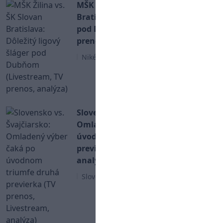
MŠK Žilina vs. ŠK Slovan
Bratislava: Dôležitý ligový šláger
pod Dubňom (Livestream, TV
prenos, analýza)
Niké Liga
Slovensko vs. Švajčiarsko:
Omladený výber čaká po
úvodnom triumfe druhá
previerka (TV prenos, Livestream,
analýza)
Slovenský hokej