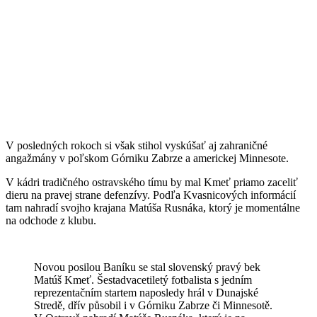
V posledných rokoch si však stihol vyskúšať aj zahraničné
angažmány v poľskom Górniku Zabrze a americkej Minnesote.
V kádri tradičného ostravského tímu by mal Kmeť priamo zaceliť
dieru na pravej strane defenzívy. Podľa Kvasnicových informácií
tam nahradí svojho krajana Matúša Rusnáka, ktorý je momentálne
na odchode z klubu.
Novou posilou Baníku se stal slovenský pravý bek
Matúš Kmeť. Šestadvacetiletý fotbalista s jedním
reprezentačním startem naposledy hrál v Dunajské
Stredě, dřív působil i v Górniku Zabrze či Minnesotě.