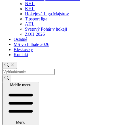
NHL
KHL
Hokejová Liga Majstrov
Tipsport liga
AHL
Svetový Pohár v hokeji
ZOH 2026
Ostatné
MS vo futbale 2026
Bleskovky
Kontakt
Mobile menu
Menu