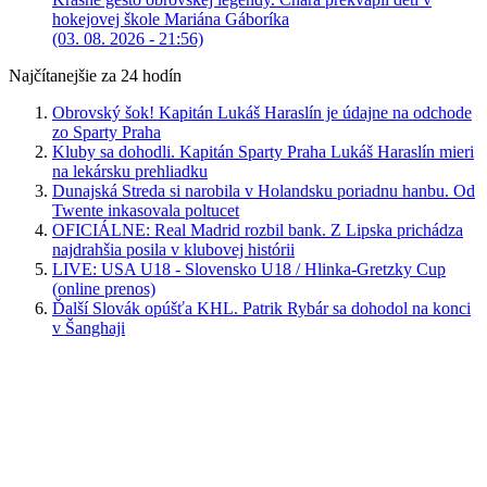
hokejovej škole Mariána Gáboríka
(03. 08. 2026 - 21:56)
Najčítanejšie za 24 hodín
Obrovský šok! Kapitán Lukáš Haraslín je údajne na odchode
zo Sparty Praha
Kluby sa dohodli. Kapitán Sparty Praha Lukáš Haraslín mieri
na lekársku prehliadku
Dunajská Streda si narobila v Holandsku poriadnu hanbu. Od
Twente inkasovala poltucet
OFICIÁLNE: Real Madrid rozbil bank. Z Lipska prichádza
najdrahšia posila v klubovej histórii
LIVE: USA U18 - Slovensko U18 / Hlinka-Gretzky Cup
(online prenos)
Ďalší Slovák opúšťa KHL. Patrik Rybár sa dohodol na konci
v Šanghaji