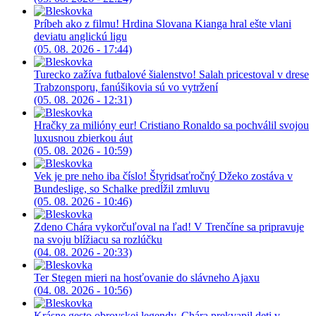
Príbeh ako z filmu! Hrdina Slovana Kianga hral ešte vlani
deviatu anglickú ligu
(05. 08. 2026 - 17:44)
Turecko zažíva futbalové šialenstvo! Salah pricestoval v drese
Trabzonsporu, fanúšikovia sú vo vytržení
(05. 08. 2026 - 12:31)
Hračky za milióny eur! Cristiano Ronaldo sa pochválil svojou
luxusnou zbierkou áut
(05. 08. 2026 - 10:59)
Vek je pre neho iba číslo! Štyridsaťročný Džeko zostáva v
Bundeslige, so Schalke predĺžil zmluvu
(05. 08. 2026 - 10:46)
Zdeno Chára vykorčuľoval na ľad! V Trenčíne sa pripravuje
na svoju blížiacu sa rozlúčku
(04. 08. 2026 - 20:33)
Ter Stegen mieri na hosťovanie do slávneho Ajaxu
(04. 08. 2026 - 10:56)
Krásne gesto obrovskej legendy. Chára prekvapil deti v