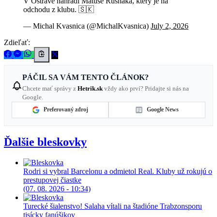
V Ostravě nahradí Matúše Rusnáka, který je na
odchodu z klubu. 🇸🇰
— Michal Kvasnica (@MichalKvasnica)
July 2, 2026
Zdieľať:
PÁČIL SA VÁM TENTO ČLÁNOK?
Chcete mať správy z
Hetrik.sk
vždy ako prví? Pridajte si nás na
Google.
Preferovaný zdroj
Google News
Ďalšie bleskovky
Rodri si vybral Barcelonu a odmietol Real. Kluby už rokujú o
prestupovej čiastke
(07. 08. 2026 - 10:34)
Turecké šialenstvo! Salaha vítali na štadióne Trabzonsporu
tisícky fanúšikov