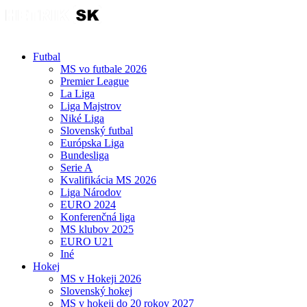
Futbal
MS vo futbale 2026
Premier League
La Liga
Liga Majstrov
Niké Liga
Slovenský futbal
Európska Liga
Bundesliga
Serie A
Kvalifikácia MS 2026
Liga Národov
EURO 2024
Konferenčná liga
MS klubov 2025
EURO U21
Iné
Hokej
MS v Hokeji 2026
Slovenský hokej
MS v hokeji do 20 rokov 2027