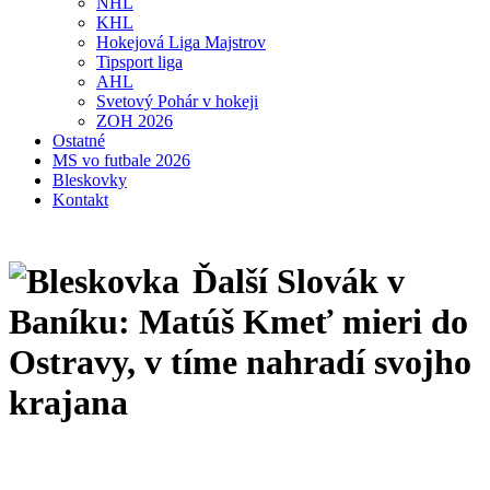
NHL
KHL
Hokejová Liga Majstrov
Tipsport liga
AHL
Svetový Pohár v hokeji
ZOH 2026
Ostatné
MS vo futbale 2026
Bleskovky
Kontakt
Ďalší Slovák v
Baníku: Matúš Kmeť mieri do
Ostravy, v tíme nahradí svojho
krajana