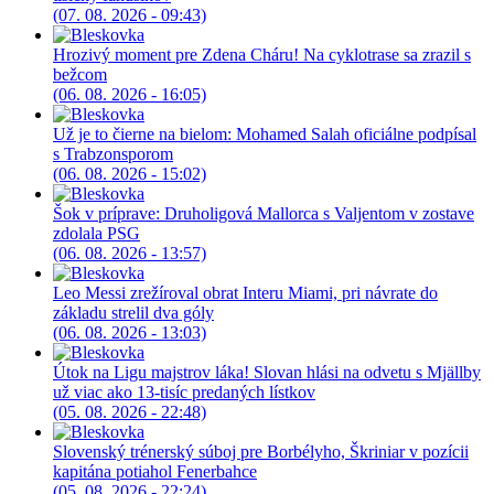
(07. 08. 2026 - 09:43)
Hrozivý moment pre Zdena Cháru! Na cyklotrase sa zrazil s
bežcom
(06. 08. 2026 - 16:05)
Už je to čierne na bielom: Mohamed Salah oficiálne podpísal
s Trabzonsporom
(06. 08. 2026 - 15:02)
Šok v príprave: Druholigová Mallorca s Valjentom v zostave
zdolala PSG
(06. 08. 2026 - 13:57)
Leo Messi zrežíroval obrat Interu Miami, pri návrate do
základu strelil dva góly
(06. 08. 2026 - 13:03)
Útok na Ligu majstrov láka! Slovan hlási na odvetu s Mjällby
už viac ako 13-tisíc predaných lístkov
(05. 08. 2026 - 22:48)
Slovenský trénerský súboj pre Borbélyho, Škriniar v pozícii
kapitána potiahol Fenerbahce
(05. 08. 2026 - 22:24)