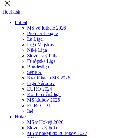
Hetrik.sk
Futbal
MS vo futbale 2026
Premier League
La Liga
Liga Majstrov
Niké Liga
Slovenský futbal
Európska Liga
Bundesliga
Serie A
Kvalifikácia MS 2026
Liga Národov
EURO 2024
Konferenčná liga
MS klubov 2025
EURO U21
Iné
Hokej
MS v Hokeji 2026
Slovenský hokej
MS v hokeji do 20 rokov 2027