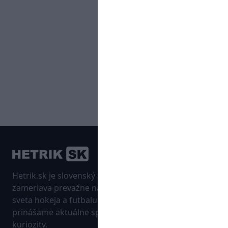
Hetrik.sk je slovenský športový portál, ktorý sa
zameriava prevažne na najnovšie informácie zo
sveta hokeja a futbalu. Pravidelne na dennej báze
prinášame aktuálne správy, góly, zaujímavosti a
kuriozity.