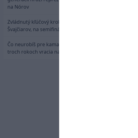
na Nórov
Zvládnutý kľúčový krok! Osemnástka zdolala
Švajčiarov, na semifinále potrebuje pomoc favorita
Čo neurobíš pre kamaráta! Marián Hossa sa po
troch rokoch vracia na ľad