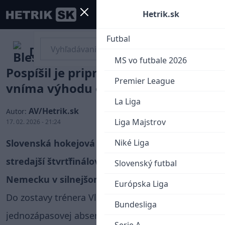
Mobile menu
Menu
Hetrik.sk
Futbal
Dobrá správa pred štvrťfinále:
MS vo futbale 2026
Pospíšil je pripravený nastúpiť,
Premier League
vníma výhodu oddychu
La Liga
AV/Hetrik.sk
Autor:
Liga Majstrov
17. 02. 2026 - 21:24
Slovenská hokejová reprezentácia nastúpi na
Niké Liga
stredajší štvrťfinálový duel ZOH 2026 proti
Slovenský futbal
Nemecku v silnejšom zložení.
Európska Liga
Do zostavy trénera Vladimíra Országha sa po
Bundesliga
jednozápasovej absencii vracia útočník Martin