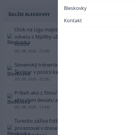
Bleskovky
ĎALŠIE BLESKOVKY
Kontakt
Útok na Ligu majstrov láka! Slovan hlási na
odvetu s Mjällby už viac ako 13-tisíc predaných
lístkov
(05. 08. 2026 - 22:48)
Slovenský trénerský súboj pre Borbélyho,
Škriniar v pozícii kapitána potiahol Fenerbahce
(05. 08. 2026 - 22:24)
Príbeh ako z filmu! Hrdina Slovana Kianga hral
ešte vlani deviatu anglickú ligu
(05. 08. 2026 - 17:44)
Turecko zažíva futbalové šialenstvo! Salah
pricestoval v drese Trabzonsporu, fanúšikovia