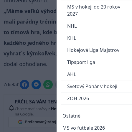
tímového výkonu.
MS v hokeji do 20 rokov
„Máme veľkú výhodu, že hrajú dnes. My sme
2027
mali parádny tréning a sme pripravení. Bude
NHL
to tímová hra, kde budeme potrebovať
KHL
každého jedného hráča aj brankára. Vieme
Hokejová Liga Majstrov
vyhrať s kýmkoľvek, ak každý podá maximum,“
Tipsport liga
dodal odhodlane.
AHL
Zdieľať:
Svetový Pohár v hokeji
ZOH 2026
PÁČIL SA VÁM TENTO ČLÁNOK?
Chcete mať správy z
Hetrik.sk
vždy ako prví? Pridajte si nás
na Google.
Ostatné
Preferovaný zdroj
Google News
MS vo futbale 2026