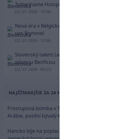
Tottenhame Hotspur
(22. 07. 2026 - 16:36)
Nová éra v Belgicku: Red Devils povedie Mark
van Bommel
(22. 07. 2026 - 12:56)
Slovenský talent Lembakoali podpísal zmluvu so
slávnou Benficou
(22. 07. 2026 - 09:21)
NAJČÍTANEJŠIE ZA 24 HODÍN
Prestupová bomba v Turecku! Salah nepôjde do
Arábie, posilní bývalý klub Hamšíka
Hancko bije na poplach! Zaspali sme dobu, po tejto
generácii hrozí reprezentačné prázdno. Pozrime sa