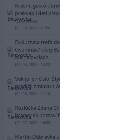
Krásne gesto obrovskej legendy. Chára
prekvapil deti v hokejovej škole Mariána
Gáboríka
(03. 08. 2026 - 21:56)
Exkluzívna trefa do vinkla v hodine dvanástej!
Osemnásťročný Bzdyl zariadil triumf Žiliny v
Michalovciach
(03. 08. 2026 - 14:22)
Vek je len číslo. Štyridsaťročný Luka Modrič
predĺžil zmluvu s AC Miláno
(02. 08. 2026 - 21:16)
Rozlúčka Zdena Cháru hlási obrovské meno. Do
bránky sa postaví futbalová legenda Petr Čech
(22. 07. 2026 - 16:58)
Martin Dúbravka už pozná svoje číslo dresu v