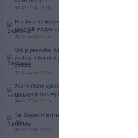
sú vo vytržení
(05. 08. 2026 - 12:31)
Hračky za milióny eur! Cristiano Ronaldo sa
pochválil svojou luxusnou zbierkou áut
(05. 08. 2026 - 10:59)
Vek je pre neho iba číslo! Štyridsaťročný Džeko
zostáva v Bundeslige, so Schalke predĺžil
zmluvu
(05. 08. 2026 - 10:46)
Zdeno Chára vykorčuľoval na ľad! V Trenčíne sa
pripravuje na svoju blížiacu sa rozlúčku
(04. 08. 2026 - 20:33)
Ter Stegen mieri na hosťovanie do slávneho
Ajaxu
(04. 08. 2026 - 10:56)