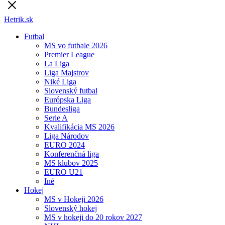
Hetrik.sk
Futbal
MS vo futbale 2026
Premier League
La Liga
Liga Majstrov
Niké Liga
Slovenský futbal
Európska Liga
Bundesliga
Serie A
Kvalifikácia MS 2026
Liga Národov
EURO 2024
Konferenčná liga
MS klubov 2025
EURO U21
Iné
Hokej
MS v Hokeji 2026
Slovenský hokej
MS v hokeji do 20 rokov 2027