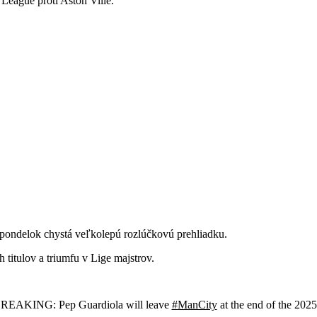
League proti Aston Ville.
 pondelok chystá veľkolepú rozlúčkovú prehliadku.
 titulov a triumfu v Lige majstrov.
EAKING: Pep Guardiola will leave
#ManCity
at the end of the 2025