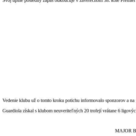
Svoj úplne posledný zápas odkoučuje v záverečnom 38. kole Premier 
Vedenie klubu už o tomto kroku potichu informovalo sponzorov a na
Guardiola získal s klubom neuveriteľných 20 trofejí vrátane 6 ligových
MAJOR BR