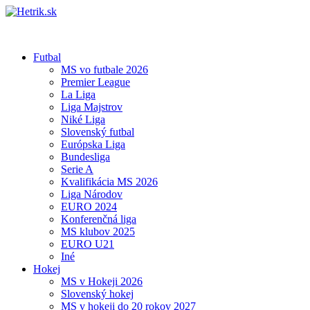
Futbal
MS vo futbale 2026
Premier League
La Liga
Liga Majstrov
Niké Liga
Slovenský futbal
Európska Liga
Bundesliga
Serie A
Kvalifikácia MS 2026
Liga Národov
EURO 2024
Konferenčná liga
MS klubov 2025
EURO U21
Iné
Hokej
MS v Hokeji 2026
Slovenský hokej
MS v hokeji do 20 rokov 2027