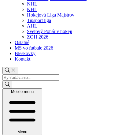
NHL
KHL
Hokejová Liga Majstrov
Tipsport liga
AHL
Svetový Pohár v hokeji
ZOH 2026
Ostatné
MS vo futbale 2026
Bleskovky
Kontakt
Mobile menu
Menu