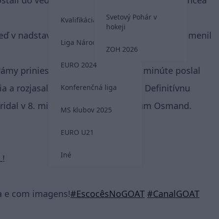
ostali do vedenia v 43. minúte zásluhou Lawrencea
Svetový Pohár v
Kvalifikácia MS 2026
hokeji
, keď v nadstavenom čase úvodného dejstva premenil
Liga Národov
ZOH 2026
EURO 2024
my priniesol až úplný záver. V 87. minúte poslal
 rozjasal vypredaný Celtic Park. Definitívnu
Konferenčná liga
pridal v 8. minúte nadstavenia Callum Osmand.
MS klubov 2025
EURO U21
Iné
L!
ça e com imagens!
#EscocêsNoGOAT
#CanalGOAT