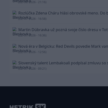
(02. 08. 2026 - 21:16)
Rozlúčka Zdena Cháru hlási obrovské meno. Do b
(22. 07. 2026 - 16:58)
Martin Dúbravka už pozná svoje číslo dresu v T
(22. 07. 2026 - 16:36)
Nová éra v Belgicku: Red Devils povedie Mark v
(22. 07. 2026 - 12:56)
Slovenský talent Lembakoali podpísal zmluvu so 
(22. 07. 2026 - 09:21)