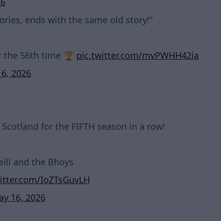
26
ories, ends with the same old story!”
or the 56th time 🏆
pic.twitter.com/mvPWHH42ia
6, 2026
Scotland for the FIFTH season in a row!
ill and the Bhoys
witter.com/IoZTsGuvLH
ay 16, 2026