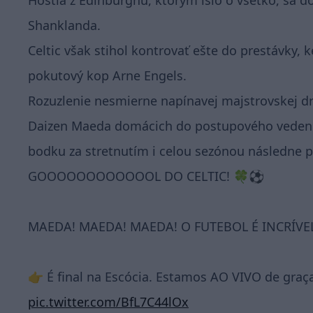
Hostia z Edinburghu, ktorým išlo o všetko, sa d
Shanklanda.
Celtic však stihol kontrovať ešte do prestávky
pokutový kop Arne Engels.
Rozuzlenie nesmierne napínavej majstrovskej drá
Daizen Maeda domácich do postupového vedenia a
bodku za stretnutím i celou sezónou následne 
GOOOOOOOOOOOOL DO CELTIC! 🍀⚽️
MAEDA! MAEDA! MAEDA! O FUTEBOL É INCRÍVE
👉 É final na Escócia. Estamos AO VIVO de gra
pic.twitter.com/BfL7C44lOx