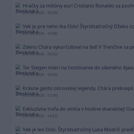
Hračky za milióny eur! Cristiano Ronaldo sa poch
(05. 08. 2026 - 10:59)
Vek je pre neho iba číslo! Štyridsaťročný Džeko z
(05. 08. 2026 - 10:46)
Zdeno Chára vykorčuľoval na ľad! V Trenčíne sa pr
(04. 08. 2026 - 20:33)
Ter Stegen mieri na hosťovanie do slávneho Ajax
(04. 08. 2026 - 10:56)
Krásne gesto obrovskej legendy. Chára prekvapil
(03. 08. 2026 - 21:56)
Exkluzívna trefa do vinkla v hodine dvanástej! Os
(03. 08. 2026 - 14:22)
Vek je len číslo. Štyridsaťročný Luka Modrič pred