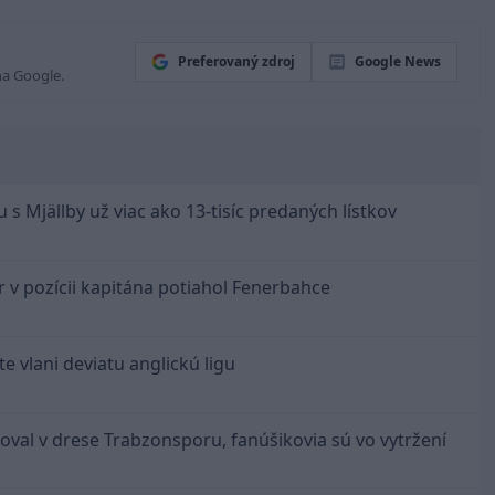
Preferovaný zdroj
Google News
na Google.
 s Mjällby už viac ako 13-tisíc predaných lístkov
r v pozícii kapitána potiahol Fenerbahce
e vlani deviatu anglickú ligu
toval v drese Trabzonsporu, fanúšikovia sú vo vytržení