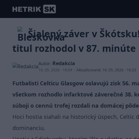
Šialený záver v Škótsku!
titul rozhodol v 87. minúte
Redakcia
Autor:
16. 05. 2026 - 16:04
|
Aktualizované: 16. 05. 2026 - 16:33
Futbalisti Celticu Glasgow oslavujú zisk 56. m
všetkom rozhodlo infarktové záverečné 38. ko
súboji o cennú trofej rozdali na domácej pôde
Hoci hostia siahali na historický úspech, Celtic 
dominanciu.