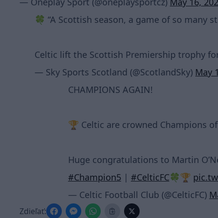
— Oneplay Sport (@oneplaysportcz)
May 16, 20
🍀 “A Scottish season, a game of so many st
Celtic lift the Scottish Premiership trophy f
— Sky Sports Scotland (@ScotlandSky)
May 1
CHAMPIONS AGAIN!
🏆 Celtic are crowned Champions of 
Huge congratulations to Martin O’Ne
#Champion5
|
#CelticFC
🍀🏆
pic.t
— Celtic Football Club (@CelticFC)
M
Zdieľať: