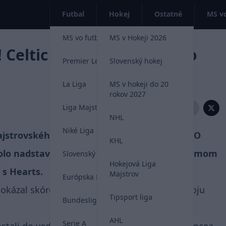
Futbal
Hokej
Ostatné
MS vo
MS vo futbale 2026
MS v Hokeji 2026
 Celtic v priamom súboji o
Premier League
Slovenský hokej
La Liga
MS v hokeji do 20
rokov 2027
Liga Majstrov
Zdieľať:
NHL
Niké Liga
ajstrovského titulu v škótskej Premiership. O
KHL
lo nadstavbovej časti, v ktorom si to v priamom
Slovenský futbal
Hokejová Liga
 s Hearts.
Majstrov
Európska Liga
dokázal skóre otočiť a po výhre 3:1 potvrdil svoju
Tipsport liga
Bundesliga
AHL
Serie A