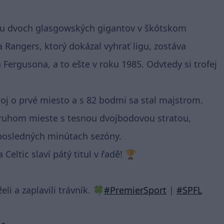
ádu dvoch glasgowských gigantov v škótskom
Rangers, ktorý dokázal vyhrať ligu, zostáva
ergusona, a to ešte v roku 1985. Odvtedy si trofej
boj o prvé miesto a s 82 bodmi sa stal majstrom.
 druhom mieste s tesnou dvojbodovou stratou,
 posledných minútach sezóny.
Celtic slaví pátý titul v řadě! 🏆
i a zaplavili trávník. 🍀
#PremierSport
|
#SPFL