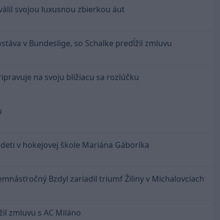
válil svojou luxusnou zbierkou áut
ostáva v Bundeslige, so Schalke predĺžil zmluvu
ipravuje na svoju blížiacu sa rozlúčku
u
 deti v hokejovej škole Mariána Gáboríka
emnásťročný Bzdyl zariadil triumf Žiliny v Michalovciach
ĺžil zmluvu s AC Miláno