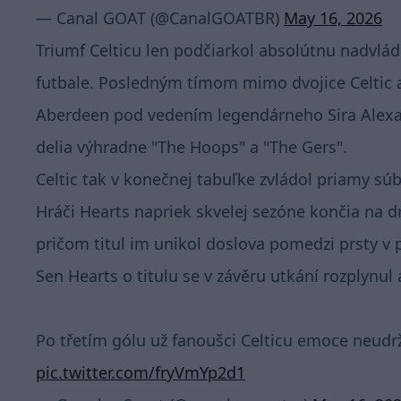
— Canal GOAT (@CanalGOATBR)
May 16, 2026
Triumf Celticu len podčiarkol absolútnu nadvl
futbale. Posledným tímom mimo dvojice Celtic a 
Aberdeen pod vedením legendárneho Sira Alexa F
delia výhradne "The Hoops" a "The Gers".
Celtic tak v konečnej tabuľke zvládol priamy sú
Hráči Hearts napriek skvelej sezóne končia na
pričom titul im unikol doslova pomedzi prsty v
Sen Hearts o titulu se v závěru utkání rozplynul a 
Po třetím gólu už fanoušci Celticu emoce neudržel
pic.twitter.com/fryVmYp2d1