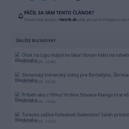
PÁČIL SA VÁM TENTO ČLÁNOK?
Chcete mať správy z
Hetrik.sk
vždy ako prví? Pridajte si nás 
ĎALŠIE BLESKOVKY
Útok na Ligu majstrov láka! Slovan hlási na odvetu
(05. 08. 2026 - 22:48)
Slovenský trénerský súboj pre Borbélyho, Škrinia
(05. 08. 2026 - 22:24)
Príbeh ako z filmu! Hrdina Slovana Kianga hral ešt
(05. 08. 2026 - 17:44)
Turecko zažíva futbalové šialenstvo! Salah prices
(05. 08. 2026 - 12:31)