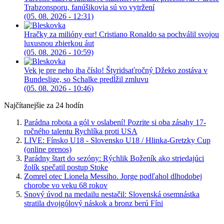
Trabzonsporu, fanúšikovia sú vo vytržení
(05. 08. 2026 - 12:31)
Hračky za milióny eur! Cristiano Ronaldo sa pochválil svojou
luxusnou zbierkou áut
(05. 08. 2026 - 10:59)
Vek je pre neho iba číslo! Štyridsaťročný Džeko zostáva v
Bundeslige, so Schalke predĺžil zmluvu
(05. 08. 2026 - 10:46)
Najčítanejšie za 24 hodín
Parádna robota a gól v oslabení! Pozrite si oba zásahy 17-
ročného talentu Rychlíka proti USA
LIVE: Fínsko U18 - Slovensko U18 / Hlinka-Gretzky Cup
(online prenos)
Parádny štart do sezóny: Rýchlik Boženík ako striedajúci
žolík spečatil postup Stoke
Zomrel otec Lionela Messiho. Jorge podľahol dlhodobej
chorobe vo veku 68 rokov
Snový úvod na medailu nestačil: Slovenská osemnástka
stratila dvojgólový náskok a bronz berú Fíni