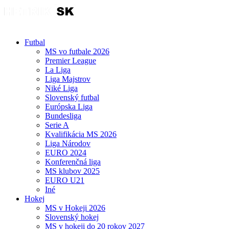
Futbal
MS vo futbale 2026
Premier League
La Liga
Liga Majstrov
Niké Liga
Slovenský futbal
Európska Liga
Bundesliga
Serie A
Kvalifikácia MS 2026
Liga Národov
EURO 2024
Konferenčná liga
MS klubov 2025
EURO U21
Iné
Hokej
MS v Hokeji 2026
Slovenský hokej
MS v hokeji do 20 rokov 2027