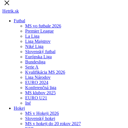
Hetrik.sk
Futbal
MS vo futbale 2026
Premier League
La Liga
Liga Majstrov
Niké Liga
Slovenský futbal
Európska Liga
Bundesliga
Serie A
Kvalifikácia MS 2026
Liga Národov
EURO 2024
Konferenčná liga
MS klubov 2025
EURO U21
Iné
Hokej
MS v Hokeji 2026
Slovenský hokej
MS v hokeji do 20 rokov 2027