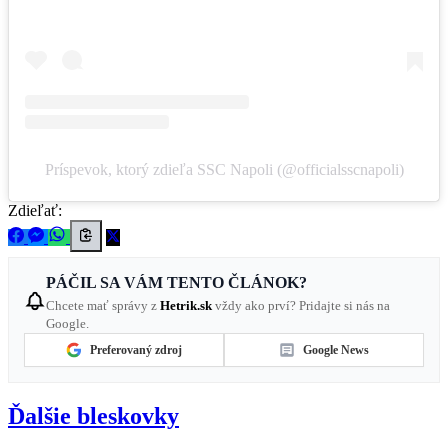
Príspevok, ktorý zdieľa SSC Napoli (@officialsscnapoli)
Zdieľať:
PÁČIL SA VÁM TENTO ČLÁNOK?
Chcete mať správy z
Hetrik.sk
vždy ako prví? Pridajte si nás na
Google.
Preferovaný zdroj
Google News
Ďalšie bleskovky