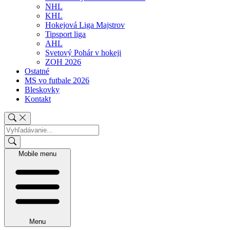
NHL
KHL
Hokejová Liga Majstrov
Tipsport liga
AHL
Svetový Pohár v hokeji
ZOH 2026
Ostatné
MS vo futbale 2026
Bleskovky
Kontakt
Mobile menu
Menu