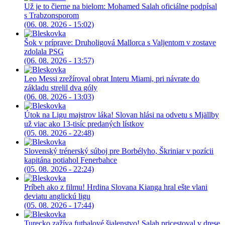
Už je to čierne na bielom: Mohamed Salah oficiálne podpísal
s Trabzonsporom
(06. 08. 2026 - 15:02)
Šok v príprave: Druholigová Mallorca s Valjentom v zostave
zdolala PSG
(06. 08. 2026 - 13:57)
Leo Messi zrežíroval obrat Interu Miami, pri návrate do
základu strelil dva góly
(06. 08. 2026 - 13:03)
Útok na Ligu majstrov láka! Slovan hlási na odvetu s Mjällby
už viac ako 13-tisíc predaných lístkov
(05. 08. 2026 - 22:48)
Slovenský trénerský súboj pre Borbélyho, Škriniar v pozícii
kapitána potiahol Fenerbahce
(05. 08. 2026 - 22:24)
Príbeh ako z filmu! Hrdina Slovana Kianga hral ešte vlani
deviatu anglickú ligu
(05. 08. 2026 - 17:44)
Turecko zažíva futbalové šialenstvo! Salah pricestoval v drese