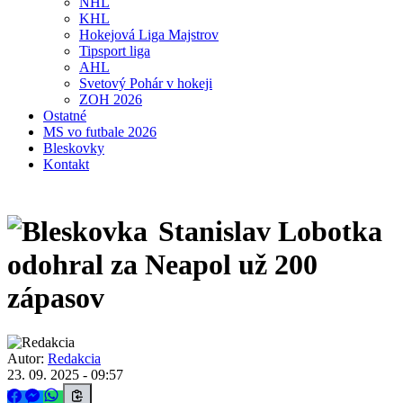
NHL
KHL
Hokejová Liga Majstrov
Tipsport liga
AHL
Svetový Pohár v hokeji
ZOH 2026
Ostatné
MS vo futbale 2026
Bleskovky
Kontakt
Stanislav Lobotka
odohral za Neapol už 200
zápasov
Autor:
Redakcia
23. 09. 2025 - 09:57