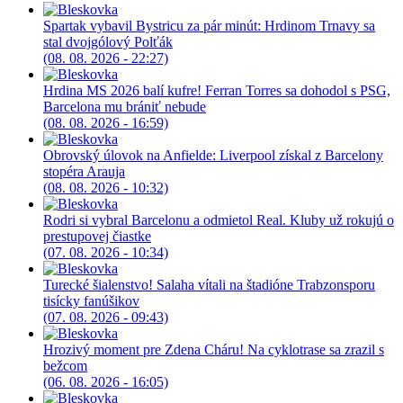
Spartak vybavil Bystricu za pár minút: Hrdinom Trnavy sa
stal dvojgólový Polťák
(08. 08. 2026 - 22:27)
Hrdina MS 2026 balí kufre! Ferran Torres sa dohodol s PSG,
Barcelona mu brániť nebude
(08. 08. 2026 - 16:59)
Obrovský úlovok na Anfielde: Liverpool získal z Barcelony
stopéra Arauja
(08. 08. 2026 - 10:32)
Rodri si vybral Barcelonu a odmietol Real. Kluby už rokujú o
prestupovej čiastke
(07. 08. 2026 - 10:34)
Turecké šialenstvo! Salaha vítali na štadióne Trabzonsporu
tisícky fanúšikov
(07. 08. 2026 - 09:43)
Hrozivý moment pre Zdena Cháru! Na cyklotrase sa zrazil s
bežcom
(06. 08. 2026 - 16:05)