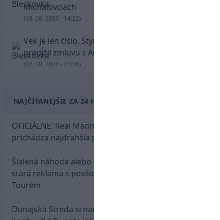
Michalovciach
(03. 08. 2026 - 14:22)
Vek je len číslo. Štyridsaťročný Luka Modrič
predĺžil zmluvu s AC Miláno
(02. 08. 2026 - 21:16)
NAJČÍTANEJŠIE ZA 24 HODÍN
OFICIÁLNE: Real Madrid rozbil bank. Z Lipska
prichádza najdrahšia posila v klubovej histórii
Šialená náhoda alebo osud? Našla sa 11 rokov
stará reklama s posilou Slovana a trénerom
Tourém
Dunajská Streda si narobila v Holandsku poriadnu