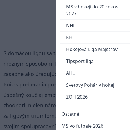
MS v hokeji do 20 rokov
2027
NHL
KHL
Hokejová Liga Majstrov
S domácou ligou sa tak rozlúčil tým najlepším
Tipsport liga
možným spôsobom. Na lavičku národného tímu
AHL
zasadne ako úradujúci tréner roka.
Počas preberania prestížnej ceny predniesol
Svetový Pohár v hokeji
úspešný kouč aj emotívny príhovor. V ňom
ZOH 2026
zhodnotil nielen náročný uplynulý ročník a cestu
Ostatné
za ligovým triumfom, ale poďakoval sa aj všetkým
svojim spolupracovníkom a priaznivcom.
MS vo futbale 2026