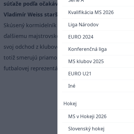
Serie A
súťaže podľa očakávaní opäť úspešne obhájil
Kvalifikácia MS 2026
Vladimír Weiss starší.
Liga Národov
Skúsený kormidelník doviedol Slovan Bratislava k
ďalšiemu majstrovskému titulu a následne ohlásil
EURO 2024
svoj odchod z klubovej scény. Jeho ďalšie kroky
Konferenčná liga
totiž smerujú priamo na lavičku slovenskej
MS klubov 2025
futbalovej reprezentácie.
EURO U21
Iné
Hokej
MS v Hokeji 2026
Slovenský hokej