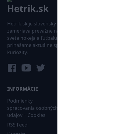
Hetrik.sk je slovenský športový portál, ktorý sa
zameriava prevažne na najnovšie informácie zo
sveta hokeja a futbalu. Pravidelne na dennej báze
prinášame aktuálne správy, góly, zaujímavosti a
kuriozity.
INFORMÁCIE
MAPA WEBU:
Podmienky
Futbal
spracovania osobných
Hokej
údajov + Cookies
Ostatné
RSS Feed
Bleskovky