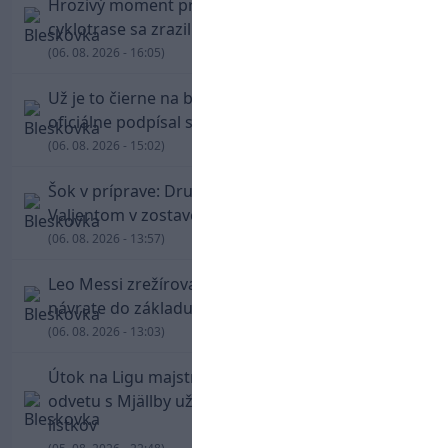
Hrozivý moment pre Zdena Cháru! Na
cyklotrase sa zrazil s bežcom
(06. 08. 2026 - 16:05)
Už je to čierne na bielom: Mohamed Salah
oficiálne podpísal s Trabzonsporom
(06. 08. 2026 - 15:02)
Šok v príprave: Druholigová Mallorca s
Valjentom v zostave zdolala PSG
(06. 08. 2026 - 13:57)
Leo Messi zrežíroval obrat Interu Miami, pri
návrate do základu strelil dva góly
(06. 08. 2026 - 13:03)
Útok na Ligu majstrov láka! Slovan hlási na
odvetu s Mjällby už viac ako 13-tisíc predaných
lístkov