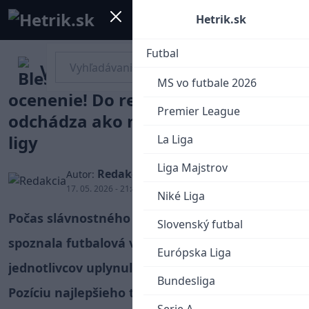
Mobile menu
Menu
Hetrik.sk
Futbal
Vladimír Weiss starší obhájil
MS vo futbale 2026
ocenenie! Do reprezentácie
Premier League
odchádza ako najlepší tréner Niké
ligy
La Liga
Liga Majstrov
Redakcia
Autor:
17. 05. 2026 - 21:40
Niké Liga
Počas slávnostného galavečera Niké ligy
Slovenský futbal
spoznala futbalová verejnosť najlepších
Európska Liga
jednotlivcov uplynulej sezóny 2025/2026.
Bundesliga
Pozíciu najlepšieho trénera našej najvyššej