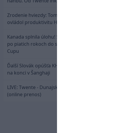
hanbu. Od Twente inkasovala poltucet
Zrodenie hviezdy: Tomáš Selič zničil Švajčiarov a
ovládol produktivitu Hlinka Gretzky Cupu
Kanada splnila úlohu! Slovenská osemnástka mieri
po piatich rokoch do semifinále Hlinka Gretzky
Cupu
Ďalší Slovák opúšťa KHL. Patrik Rybár sa dohodol
na konci v Šanghaji
LIVE: Twente - Dunajská Streda / Konferenčná liga
(online prenos)