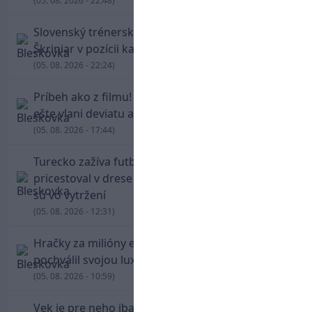
(05. 08. 2026 - 22:48)
Slovenský trénerský súboj pre Borbélyho,
Škriniar v pozícii kapitána potiahol Fenerbahce
(05. 08. 2026 - 22:24)
Príbeh ako z filmu! Hrdina Slovana Kianga hral
ešte vlani deviatu anglickú ligu
(05. 08. 2026 - 17:44)
Turecko zažíva futbalové šialenstvo! Salah
pricestoval v drese Trabzonsporu, fanúšikovia
sú vo vytržení
(05. 08. 2026 - 12:31)
Hračky za milióny eur! Cristiano Ronaldo sa
pochválil svojou luxusnou zbierkou áut
(05. 08. 2026 - 10:59)
Vek je pre neho iba číslo! Štyridsaťročný Džeko