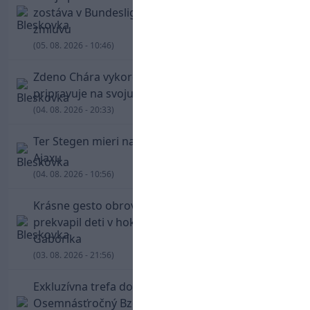
zostáva v Bundeslige, so Schalke predĺžil
zmluvu
(05. 08. 2026 - 10:46)
Zdeno Chára vykorčuľoval na ľad! V Trenčíne sa
pripravuje na svoju blížiacu sa rozlúčku
(04. 08. 2026 - 20:33)
Ter Stegen mieri na hosťovanie do slávneho
Ajaxu
(04. 08. 2026 - 10:56)
Krásne gesto obrovskej legendy. Chára
prekvapil deti v hokejovej škole Mariána
Gáboríka
(03. 08. 2026 - 21:56)
Exkluzívna trefa do vinkla v hodine dvanástej!
Osemnásťročný Bzdyl zariadil triumf Žiliny v