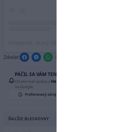
Príspevok, ktorý zdieľa Markíza Šport (@tvmarkiza.sport)
Zdieľať:
PÁČIL SA VÁM TENTO ČLÁNOK?
Chcete mať správy z
Hetrik.sk
vždy ako prví? Pridajte si nás
na Google.
Preferovaný zdroj
Google News
ĎALŠIE BLESKOVKY