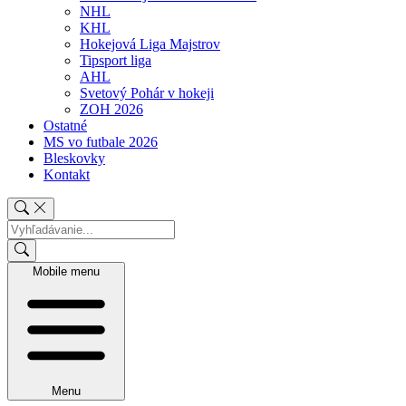
NHL
KHL
Hokejová Liga Majstrov
Tipsport liga
AHL
Svetový Pohár v hokeji
ZOH 2026
Ostatné
MS vo futbale 2026
Bleskovky
Kontakt
Mobile menu
Menu