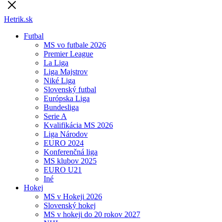
Hetrik.sk
Futbal
MS vo futbale 2026
Premier League
La Liga
Liga Majstrov
Niké Liga
Slovenský futbal
Európska Liga
Bundesliga
Serie A
Kvalifikácia MS 2026
Liga Národov
EURO 2024
Konferenčná liga
MS klubov 2025
EURO U21
Iné
Hokej
MS v Hokeji 2026
Slovenský hokej
MS v hokeji do 20 rokov 2027