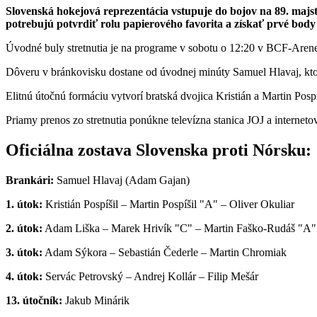
Slovenská hokejová reprezentácia vstupuje do bojov na 89. majs
potrebujú potvrdiť rolu papierového favorita a získať prvé bod
Úvodné buly stretnutia je na programe v sobotu o 12:20 v BCF-Arene 
Dôveru v bránkovisku dostane od úvodnej minúty Samuel Hlavaj, kt
Elitnú útočnú formáciu vytvorí bratská dvojica Kristián a Martin P
Priamy prenos zo stretnutia ponúkne televízna stanica JOJ a interneto
Oficiálna zostava Slovenska proti Nórsku:
Brankári:
Samuel Hlavaj (Adam Gajan)
1. útok:
Kristián Pospíšil – Martin Pospíšil "A" – Oliver Okuliar
2. útok:
Adam Liška – Marek Hrivík "C" – Martin Faško-Rudáš "A"
3. útok:
Adam Sýkora – Sebastián Čederle – Martin Chromiak
4. útok:
Servác Petrovský – Andrej Kollár – Filip Mešár
13. útočník:
Jakub Minárik