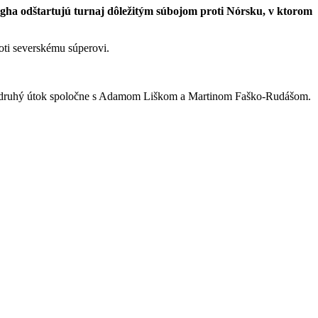
ágha odštartujú turnaj dôležitým súbojom proti Nórsku, v ktorom
oti severskému súperovi.
vedie druhý útok spoločne s Adamom Liškom a Martinom Faško-Rudášom.