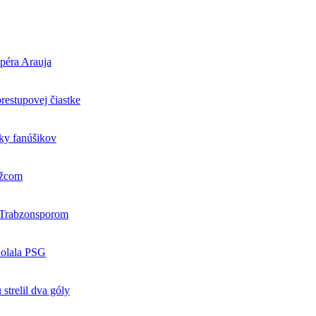
opéra Arauja
restupovej čiastke
cky fanúšikov
ežcom
s Trabzonsporom
dolala PSG
strelil dva góly