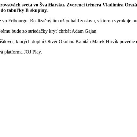
trovstvách sveta vo Švajčiarsku. Zverenci trénera Vladimíra Orsz
y do tabuľky B-skupiny.
vo Fribourgu. Realizačný tím už odhalil zostavu, s ktorou vyrukuje pr
orému bude zo striedačky kryť chrbát Adam Gajan.
ospíšilovci, ktorých doplní Oliver Okuliar. Kapitán Marek Hrivík po
vá platforma JOJ Play.