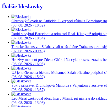
Ďalšie bleskovky
Obrovský úlovok na Anfielde: Liverpool získal z Barcelony st
(08. 08. 2026 - 10:32)
Rodri si vybral Barcelonu a odmietol Real. Kluby už rokujú o p
(07. 08. 2026 - 10:34)
Turecké šialenstvo! Salaha vítali na štadióne Trabzonsporu tisí
(07. 08. 2026 - 09:43)
Hrozivý moment pre Zdena Cháru! Na cyklotrase sa zrazil s b
(06. 08. 2026 - 16:05)
Už je to čierne na bielom: Mohamed Salah oficiálne podpísal 
(06. 08. 2026 - 15:02)
Šok v príprave: Druholigová Mallorca s Valjentom v zostave z
(06. 08. 2026 - 13:57)
Leo Messi zrežíroval obrat Interu Miami, pri návrate do základu 
(06. 08. 2026 - 13:03)