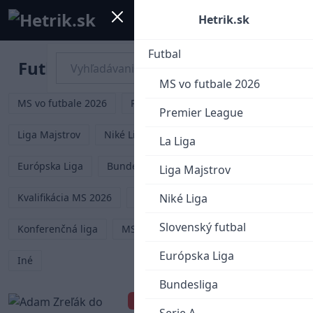
Mobile menu
Menu
Hetrik.sk
Futbal
Futbal
MS vo futbale 2026
MS vo futbale 2026
Premier League
La Liga
Premier League
Liga Majstrov
Niké Liga
Slovenský futbal
La Liga
Európska Liga
Bundesliga
Serie A
Liga Majstrov
Kvalifikácia MS 2026
Liga Národov
Niké Liga
EURO 2024
Slovenský futbal
Konferenčná liga
MS klubov 2025
EURO U21
Európska Liga
Iné
Bundesliga
Adam Zreľák do
VIDEO