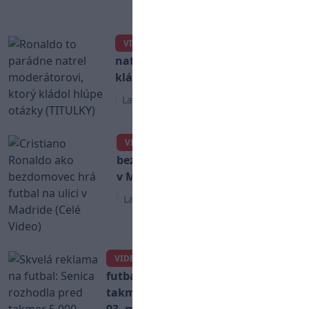
Premier League
Ronaldo to parádne
VIDEO
natrel moderátorovi, ktorý
kládol hlúpe otázky (TITULKY)
La Liga
Cristiano Ronaldo ako
VIDEO
bezdomovec hrá futbal na ulici
v Madride (Celé Video)
La Liga
Skvelá reklama na
VIDEO
futbal: Senica rozhodla pred
takmer 5 000 divákmi o výhre v