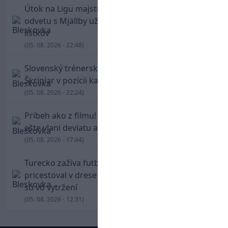
Útok na Ligu majstrov láka! Slovan hlási na
odvetu s Mjällby už viac ako 13-tisíc predaných
lístkov
(05. 08. 2026 - 22:48)
Slovenský trénerský súboj pre Borbélyho,
Škriniar v pozícii kapitána potiahol Fenerbahce
(05. 08. 2026 - 22:24)
Príbeh ako z filmu! Hrdina Slovana Kianga hral
ešte vlani deviatu anglickú ligu
(05. 08. 2026 - 17:44)
Turecko zažíva futbalové šialenstvo! Salah
pricestoval v drese Trabzonsporu, fanúšikovia
sú vo vytržení
(05. 08. 2026 - 12:31)