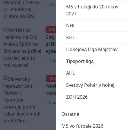
Premier League
MS v hokeji do 20 rokov
2027
NHL
Perfektná reklama na
VIDEO
City Arénu: Špión zo Slovana sa
KHL
prišiel pozrieť, ako to má
Hokejová Liga Majstrov
vyzerať!
Niké Liga
Tipsport liga
AHL
Slovenský reprezentant
VIDEO
Svetový Pohár v hokeji
Norbert Gyömbér smeruje podľa
talianskych médií do AS Rím!
ZOH 2026
Slovenský futbal
Ostatné
MS vo futbale 2026