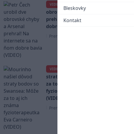
Petr Čech urobil dve
VIDEO
Bleskovky
obrovské chyby a Arsenal
prehral! Na internete sa na ňom
Kontakt
dobre bavia (VIDEO)
Premier League
Mourinho našiel dôvod
VIDEO
straty bodov so Swansea: Môže
za to aj ich známa
fyzioterapeutka Eva Carneiro
(VIDEO)
Premier League