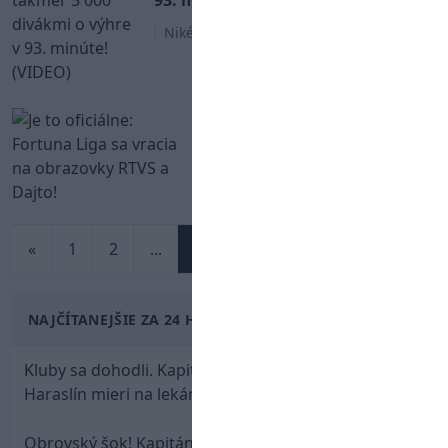
93. minúte! (VIDEO)
Niké Liga
Je to oficiálne: Fortuna Liga
sa vracia na obrazovky RTVS
a Dajto!
Niké Liga
«
1
2
...
384
...
394
395
»
NAJČÍTANEJŠIE ZA 24 HODÍN
Kluby sa dohodli. Kapitán Sparty Praha Lukáš
Haraslín mieri na lekársku prehliadku
Obrovský šok! Kapitán Lukáš Haraslín je údajne na