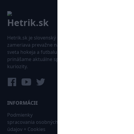
Hetrik.sk je slovenský športový portál, ktorý sa
zameriava prevažne na najnovšie informácie zo
sveta hokeja a futbalu. Pravidelne na dennej báze
prinášame aktuálne správy, góly, zaujímavosti a
kuriozity.
INFORMÁCIE
MAPA WEBU:
Podmienky
Futbal
spracovania osobných
Hokej
údajov + Cookies