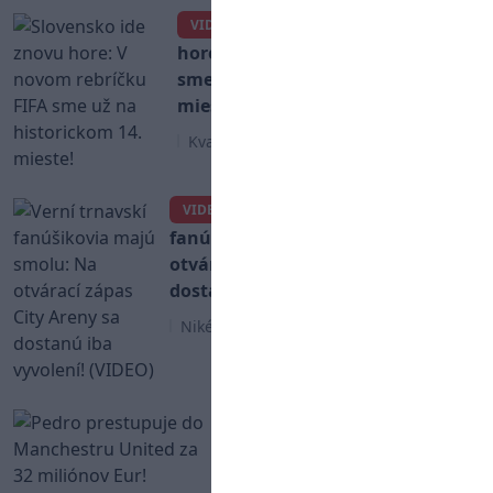
Slovensko ide znovu
VIDEO
hore: V novom rebríčku FIFA
sme už na historickom 14.
mieste!
Kvalifikácia MS 2026
Verní trnavskí
VIDEO
fanúšikovia majú smolu: Na
otvárací zápas City Areny sa
dostanú iba vyvolení! (VIDEO)
Niké Liga
Pedro prestupuje do
Manchestru United za 32
miliónov Eur!