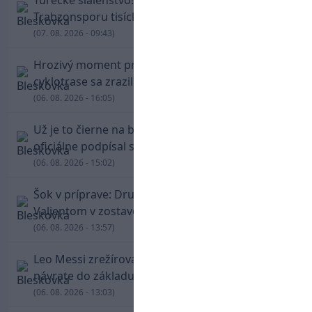
Turecké šialenstvo! Salaha vítali na štadióne
Trabzonsporu tisícky fanúšikov
(07. 08. 2026 - 09:43)
Hrozivý moment pre Zdena Cháru! Na
cyklotrase sa zrazil s bežcom
(06. 08. 2026 - 16:05)
Už je to čierne na bielom: Mohamed Salah
oficiálne podpísal s Trabzonsporom
(06. 08. 2026 - 15:02)
Šok v príprave: Druholigová Mallorca s
Valjentom v zostave zdolala PSG
(06. 08. 2026 - 13:57)
Leo Messi zrežíroval obrat Interu Miami, pri
návrate do základu strelil dva góly
(06. 08. 2026 - 13:03)