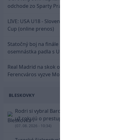
odchode zo Sparty Praha
LIVE: USA U18 - Slovensko U18 / Hlinka-Gretzky
Cup (online prenos)
Statočný boj na finále nestačil: Slovenská
osemnástka padla s USA a zabojuje o bronz
Real Madrid na skok od Slovenska: Borbélyho
Ferencváros vyzve Mourinhove hviezdy
BLESKOVKY
Rodri si vybral Barcelonu a odmietol Real. Kluby
už rokujú o prestupovej čiastke
(07. 08. 2026 - 10:34)