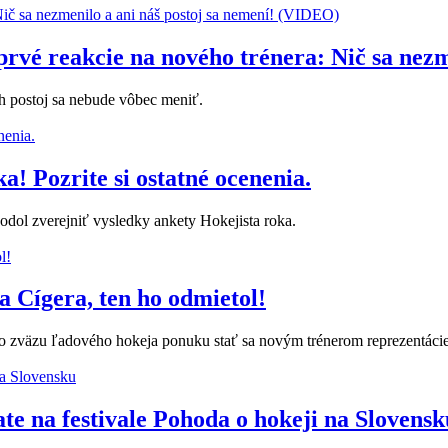
prvé reakcie na nového trénera: Nič sa nezm
ch postoj sa nebude vôbec meniť.
! Pozrite si ostatné ocenenia.
odol zverejniť vysledky ankety Hokejista roka.
 Cígera, ten ho odmietol!
o zväzu ľadového hokeja ponuku stať sa novým trénerom reprezentácie
te na festivale Pohoda o hokeji na Slovensk