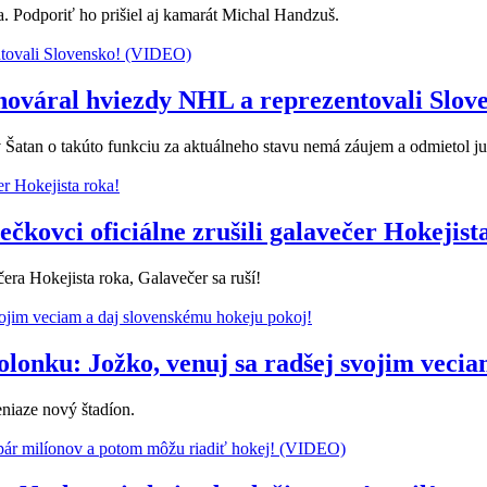
 Podporiť ho prišiel aj kamarát Michal Handzuš.
hováral hviezdy NHL a reprezentovali Slo
 Šatan o takúto funkciu za aktuálneho stavu nemá záujem a odmietol ju
kovci oficiálne zrušili galavečer Hokejist
era Hokejista roka, Galavečer sa ruší!
onku: Jožko, venuj sa radšej svojim vecia
eniaze nový štadíon.