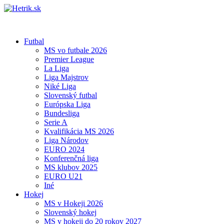
Futbal
MS vo futbale 2026
Premier League
La Liga
Liga Majstrov
Niké Liga
Slovenský futbal
Európska Liga
Bundesliga
Serie A
Kvalifikácia MS 2026
Liga Národov
EURO 2024
Konferenčná liga
MS klubov 2025
EURO U21
Iné
Hokej
MS v Hokeji 2026
Slovenský hokej
MS v hokeji do 20 rokov 2027