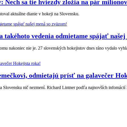
: Nech sa tie hviezdy zložia na pár milíon
oval aktuálne dianie v hokeji na Slovensku.
a takéhoto vedenia odmietame spájať našej
omu nakoniec nie je. 27 slovenských hokejistov dnes ráno vydalo vyhláse
ečkovi, odmietajú prísť na galavečer Hoke
na Slovensku nič nezmení. Richard Lintner podľa najnovších infomáci