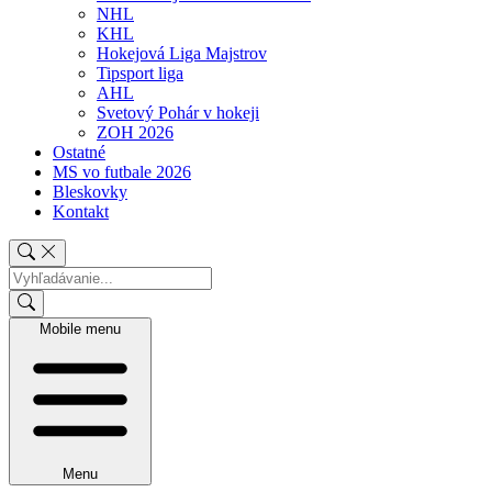
NHL
KHL
Hokejová Liga Majstrov
Tipsport liga
AHL
Svetový Pohár v hokeji
ZOH 2026
Ostatné
MS vo futbale 2026
Bleskovky
Kontakt
Mobile menu
Menu