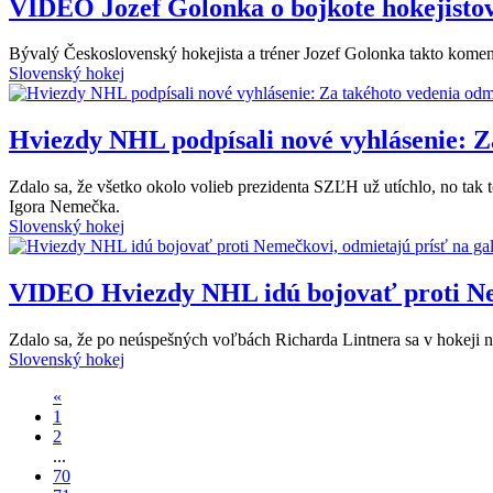
VIDEO
Jozef Golonka o bojkote hokejistov
Bývalý Československý hokejista a tréner Jozef Golonka takto koment
Slovenský hokej
Hviezdy NHL podpísali nové vyhlásenie: Z
Zdalo sa, že všetko okolo volieb prezidenta SZĽH už utíchlo, no tak t
Igora Nemečka.
Slovenský hokej
VIDEO
Hviezdy NHL idú bojovať proti Nem
Zdalo sa, že po neúspešných voľbách Richarda Lintnera sa v hokeji 
Slovenský hokej
«
1
2
...
70