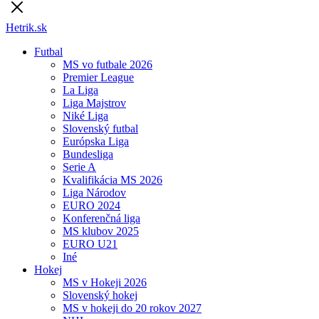
Hetrik.sk
Futbal
MS vo futbale 2026
Premier League
La Liga
Liga Majstrov
Niké Liga
Slovenský futbal
Európska Liga
Bundesliga
Serie A
Kvalifikácia MS 2026
Liga Národov
EURO 2024
Konferenčná liga
MS klubov 2025
EURO U21
Iné
Hokej
MS v Hokeji 2026
Slovenský hokej
MS v hokeji do 20 rokov 2027