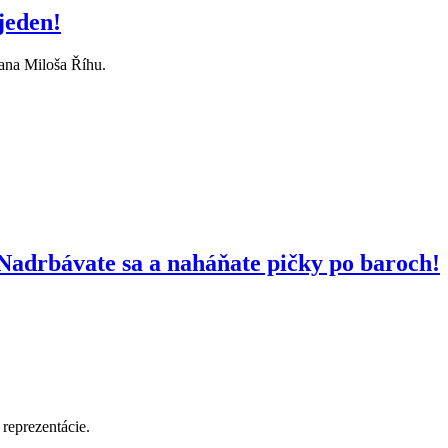
jeden!
vana Miloša Říhu.
 Nadrbávate sa a naháňate pičky po baroch!
reprezentácie.