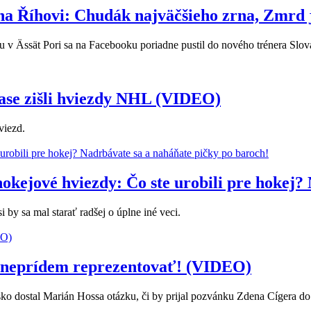
na Říhovi: Chudák najväčšieho zrna, Zmrd 
u v Ässät Pori sa na Facebooku poriadne pustil do nového trénera Slo
ase zišli hviezdy NHL (VIDEO)
viezd.
hokejové hviezdy: Čo ste urobili pre hokej?
 by sa mal starať radšej o úplne iné veci.
 neprídem reprezentovať! (VIDEO)
sko dostal Marián Hossa otázku, či by prijal pozvánku Zdena Cígera do 