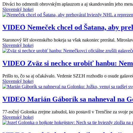
Diváci ho odmenili obrovským aplauzom a aj skandovaním jeho mena.
Slovenský hokej
VIDEO
Nemeček chcel od Šatana, aby pre
Staronový šéf slovenského hokeja sa však nakoniec prerátal. Miroslav
Slovenský hokej
VIDEO
Zväz si nechce urobiť hanbu: Nemeč
Prišlo to, čo sa aj očakávalo. Vedenie SZĽH rozhodlo o osude galaveč
Slovenský hokej
VIDEO
Marián Gáborík sa nahneval na Gol
77-ročný Golonka zrejme zabudol, kto postavil v Trenčíne za svoje p
Slovenský hokej