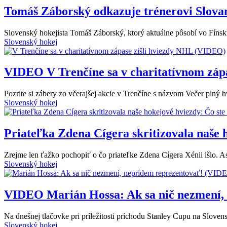
Tomáš Záborský odkazuje trénerovi Slova
Slovenský hokejista Tomáš Záborský, ktorý aktuálne pôsobí vo Fínsk
Slovenský hokej
VIDEO
V Trenčíne sa v charitatívnom záp
Pozrite si zábery zo včerajšej akcie v Trenčíne s názvom Večer plný h
Slovenský hokej
Priateľka Zdena Cígera skritizovala naše 
Zrejme len ťažko pochopiť o čo priateľke Zdena Cígera Xénii išlo. Asi
Slovenský hokej
VIDEO
Marián Hossa: Ak sa nič nezmení,
Na dnešnej tlačovke pri príležitosti príchodu Stanley Cupu na Sloven
Slovenský hokej