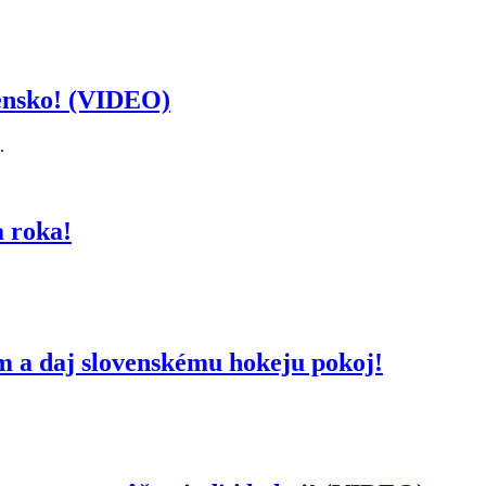
vensko! (VIDEO)
.
a roka!
m a daj slovenskému hokeju pokoj!