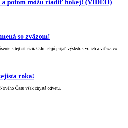
ov a potom môžu riadiť hokej! (VIDEO)
 mená so zväzom!
nie k tejt situácii. Odmietajú prijať výsledok volieb a viťazstvo
jista roka!
í Nového Času však chystá odvetu.