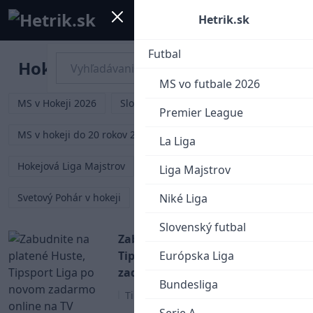
Mobile menu
Menu
Hetrik.sk
Futbal
Hokej
MS vo futbale 2026
MS v Hokeji 2026
Slovenský hokej
Premier League
MS v hokeji do 20 rokov 2027
NHL
KHL
La Liga
Hokejová Liga Majstrov
Tipsport liga
AHL
Liga Majstrov
Svetový Pohár v hokeji
ZOH 2026
Niké Liga
Slovenský futbal
Zabudnite na platené Huste,
Tipsport Liga po novom
Európska Liga
zadarmo online na TV Tipsport!
Bundesliga
Tipsport liga