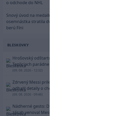
o odchode do NHL
Snový úvod na medailu nestačil: Slovenská
osemnástka stratila dvojgólový náskok a bronz
berú Fíni
BLESKOVKY
Hrošovský odštartoval šialenú prestrelku! V
Tepliciach parádne skóroval už v prvej minúte
(09. 08. 2026 - 12:32)
Zdrvený Messi priletel do Argentíny, denník
odhalil detaily o chorobe jeho otca
(09. 08. 2026 - 09:46)
Nádherné gesto: De Paul po góle odhalil dres,
zásah venoval Messimu po strate otca