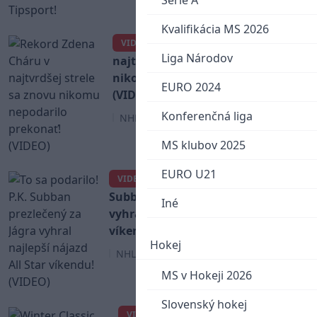
Serie A
Kvalifikácia MS 2026
Rekord Zdena Cháru v
VIDEO
Liga Národov
najtvrdšej strele sa znovu
nikomu nepodarilo prekonať!
EURO 2024
(VIDEO)
Konferenčná liga
NHL
MS klubov 2025
EURO U21
To sa podarilo! P.K.
VIDEO
Subban prezlečený za Jágra
Iné
vyhral najlepší nájazd All Star
víkendu! (VIDEO)
Hokej
NHL
MS v Hokeji 2026
Slovenský hokej
Winter Classic máme aj
VIDEO