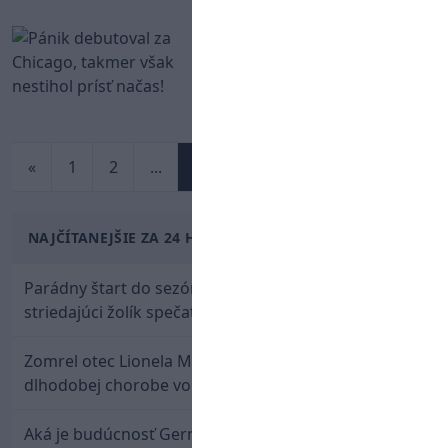
Pánik debutoval za
Chicago, takmer však
nestihol prísť načas!
NHL
«
1
2
...
295
...
304
305
»
NAJČÍTANEJŠIE ZA 24 HODÍN
Parádny štart do sezóny: Rýchlik Boženík ako
striedajúci žolík spečatil postup Stoke
Zomrel otec Lionela Messiho. Jorge podľahol
dlhodobej chorobe vo veku 68 rokov
Aká je budúcnosť Gernáta a Pánika? Rusi špekulujú