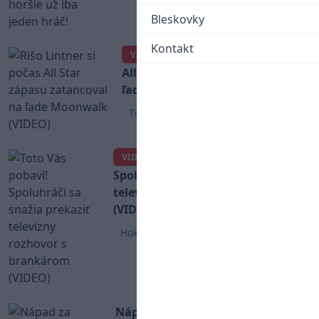
Bleskovky
Kontakt
Rišo Lintner si počas
VIDEO
All Star zápasu zatancoval na
ľade Moonwalk (VIDEO)
Tipsport liga
Toto Vás pobaví!
VIDEO
Spoluhráči sa snažia prekaziť
televízny rozhovor s brankárom
(VIDEO)
Hokej
Nápad za milión: Tréner postavil