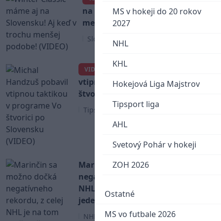
na Slovensku! Aj keď v trochu
MS v hokeji do 20 rokov
menšej podobe! (VIDEO)
2027
Slovenský hokej
NHL
KHL
Michal Handzuš pobavil
VIDEO
vtipnou taktikou v programe Vo
Hokejová Liga Majstrov
štvorici po Slovensku (VIDEO)
Tipsport liga
Tipsport liga
AHL
Svetový Pohár v hokeji
Marinčin sa možno dočká
ZOH 2026
negatívneho rekordu, z celej
NHL je na tom horšie už iba
Ostatné
jeden hráč!
MS vo futbale 2026
NHL