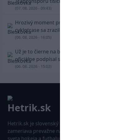
Trabzonsporu tisícky fanúšikov
(07. 08. 2026 - 09:43)
Hrozivý moment pre Zdena Cháru! Na
cyklotrase sa zrazil s bežcom
(06. 08. 2026 - 16:05)
Už je to čierne na bielom: Mohamed Salah
oficiálne podpísal s Trabzonsporom
(06. 08. 2026 - 15:02)
Hetrik.sk je slovenský športový portál, ktorý sa
zameriava prevažne na najnovšie informácie zo
sveta hokeja a futbalu. Pravidelne na dennej báze