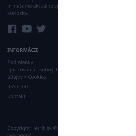
prinášame aktuálne správy, góly, zaujímavosti a
kuriozity.
INFORMÁCIE
MAPA WEBU:
Podmienky
Futbal
spracovania osobných
Hokej
údajov + Cookies
Ostatné
RSS Feed
Bleskovky
Kontakt
Copyright Hetrik.sk © 2026 Autorské práva sú
vyhradené.