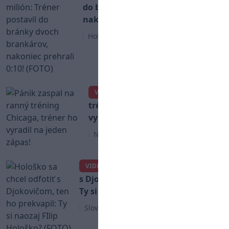
do bránky dvoch brankárov,
nakoniec prehrali 0:10! (FOTO)
Hokej
Pánik zaspal na ranný
VIDEO
tréning Chicaga, tréner ho
vyradil na jeden zápas!
NHL
Hološko sa chcel odfotiť
VIDEO
s Djokovičom, ten ho prekvapil:
Ty si naozaj FIlip Hološko? (FOTO)
Slovenský hokej