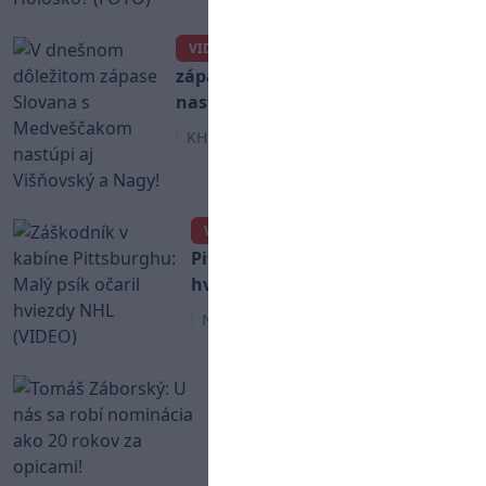
V dnešnom dôležitom
VIDEO
zápase Slovana s Medveščakom
nastúpi aj Višňovský a Nagy!
KHL
Záškodník v kabíne
VIDEO
Pittsburghu: Malý psík očaril
hviezdy NHL (VIDEO)
NHL
Tomáš Záborský: U nás sa
robí nominácia ako 20 rokov
za opicami!
Slovenský hokej