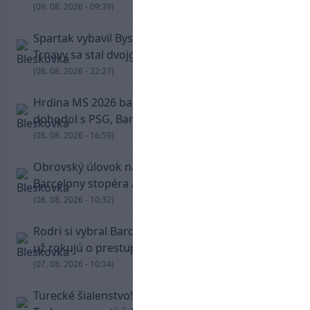
(09. 08. 2026 - 09:39)
Spartak vybavil Bystricu za pár minút: Hrdinom
Trnavy sa stal dvojgólový Polťák
(08. 08. 2026 - 22:27)
Hrdina MS 2026 balí kufre! Ferran Torres sa
dohodol s PSG, Barcelona mu brániť nebude
(08. 08. 2026 - 16:59)
Obrovský úlovok na Anfielde: Liverpool získal z
Barcelony stopéra Arauja
(08. 08. 2026 - 10:32)
Rodri si vybral Barcelonu a odmietol Real. Kluby
už rokujú o prestupovej čiastke
(07. 08. 2026 - 10:34)
Turecké šialenstvo! Salaha vítali na štadióne