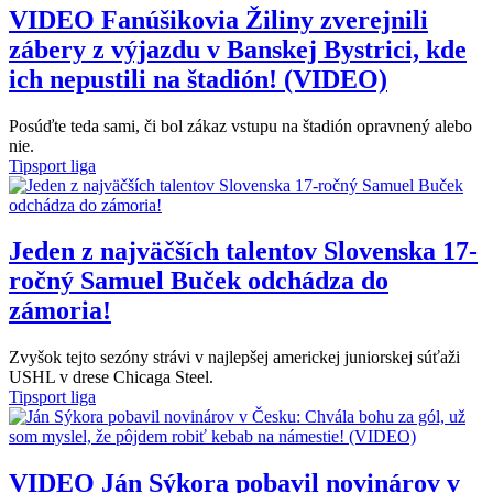
VIDEO
Fanúšikovia Žiliny zverejnili
zábery z výjazdu v Banskej Bystrici, kde
ich nepustili na štadión! (VIDEO)
Posúďte teda sami, či bol zákaz vstupu na štadión opravnený alebo
nie.
Tipsport liga
Jeden z najväčších talentov Slovenska 17-
ročný Samuel Buček odchádza do
zámoria!
Zvyšok tejto sezóny strávi v najlepšej americkej juniorskej súťaži
USHL v drese Chicaga Steel.
Tipsport liga
VIDEO
Ján Sýkora pobavil novinárov v