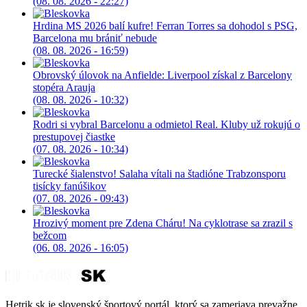
(08. 08. 2026 - 22:27)
Hrdina MS 2026 balí kufre! Ferran Torres sa dohodol s PSG,
Barcelona mu brániť nebude
(08. 08. 2026 - 16:59)
Obrovský úlovok na Anfielde: Liverpool získal z Barcelony
stopéra Arauja
(08. 08. 2026 - 10:32)
Rodri si vybral Barcelonu a odmietol Real. Kluby už rokujú o
prestupovej čiastke
(07. 08. 2026 - 10:34)
Turecké šialenstvo! Salaha vítali na štadióne Trabzonsporu
tisícky fanúšikov
(07. 08. 2026 - 09:43)
Hrozivý moment pre Zdena Cháru! Na cyklotrase sa zrazil s
bežcom
(06. 08. 2026 - 16:05)
Hetrik.sk je slovenský športový portál, ktorý sa zameriava prevažne