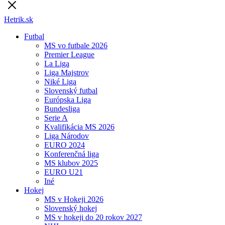
Hetrik.sk
Futbal
MS vo futbale 2026
Premier League
La Liga
Liga Majstrov
Niké Liga
Slovenský futbal
Európska Liga
Bundesliga
Serie A
Kvalifikácia MS 2026
Liga Národov
EURO 2024
Konferenčná liga
MS klubov 2025
EURO U21
Iné
Hokej
MS v Hokeji 2026
Slovenský hokej
MS v hokeji do 20 rokov 2027