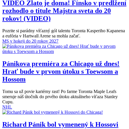
VIDEO
Zlato je doma! Fínsko v predĺžení
rozhodlo o titule Majstra sveta do 20
rokov! (VIDEO)
Pozrite si parádny víťazný gól talentu Toronta Kasperiho Kapanena
a eufória v Hartwall Arene sa mohla začať.
MS v hokeji do 20 rokov 2027
Pánikova premiéra za Chicago už dnes!
Hrať bude v prvom útoku s Toewsom a
Hossom
Tomu sa už povie kariérny rast! Po farme Toronta Maple Leafs
smeruje náš útočník do prvého útoku aktuálneho víťaza Stanley
Cupu.
NHL
Richard Pánik bol vymenený k Hossovi