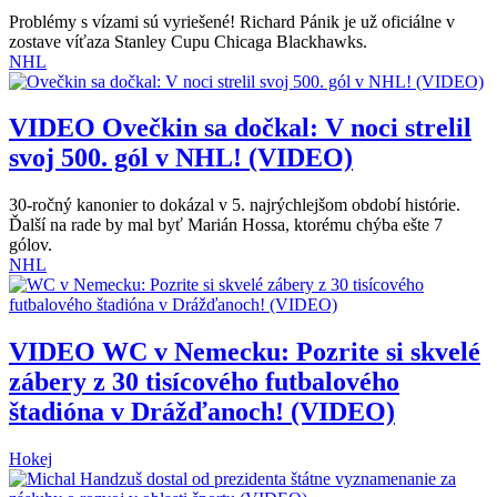
Problémy s vízami sú vyriešené! Richard Pánik je už oficiálne v
zostave víťaza Stanley Cupu Chicaga Blackhawks.
NHL
VIDEO
Ovečkin sa dočkal: V noci strelil
svoj 500. gól v NHL! (VIDEO)
30-ročný kanonier to dokázal v 5. najrýchlejšom období histórie.
Ďalší na rade by mal byť Marián Hossa, ktorému chýba ešte 7
gólov.
NHL
VIDEO
WC v Nemecku: Pozrite si skvelé
zábery z 30 tisícového futbalového
štadióna v Drážďanoch! (VIDEO)
Hokej