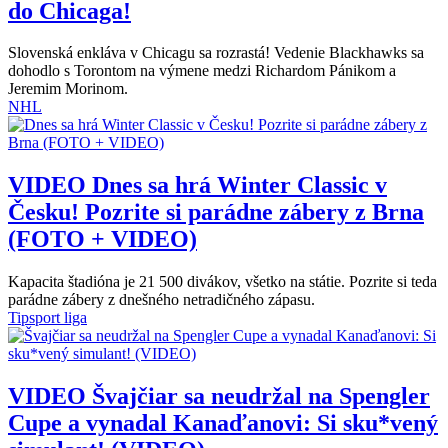
do Chicaga!
Slovenská enkláva v Chicagu sa rozrastá! Vedenie Blackhawks sa
dohodlo s Torontom na výmene medzi Richardom Pánikom a
Jeremim Morinom.
NHL
VIDEO
Dnes sa hrá Winter Classic v
Česku! Pozrite si parádne zábery z Brna
(FOTO + VIDEO)
Kapacita štadióna je 21 500 divákov, všetko na státie. Pozrite si teda
parádne zábery z dnešného netradičného zápasu.
Tipsport liga
VIDEO
Švajčiar sa neudržal na Spengler
Cupe a vynadal Kanaďanovi: Si sku*vený