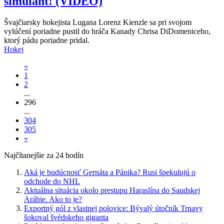
simulant! (VIDEO)
Švajčiarsky hokejista Lugana Lorenz Kienzle sa pri svojom
vylúčení poriadne pustil do hráča Kanady Chrisa DiDomeniceho,
ktorý pádu poriadne pridal.
Hokej
«
1
2
...
296
...
304
305
»
Najčítanejšie za 24 hodín
Aká je budúcnosť Gernáta a Pánika? Rusi špekulujú o
odchode do NHL
Aktuálna situácia okolo prestupu Haraslína do Saudskej
Arábie. Ako to je?
Exportný gól z vlastnej polovice: Bývalý útočník Trnavy
šokoval švédskeho giganta