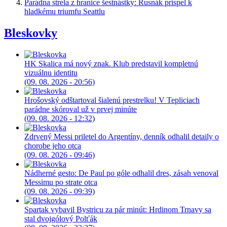
Parádna strela z hranice šestnástky: Rusnák prispel k
hladkému triumfu Seattlu
Bleskovky
HK Skalica má nový znak. Klub predstavil kompletnú
vizuálnu identitu
(09. 08. 2026 - 20:56)
Hrošovský odštartoval šialenú prestrelku! V Tepliciach
parádne skóroval už v prvej minúte
(09. 08. 2026 - 12:32)
Zdrvený Messi priletel do Argentíny, denník odhalil detaily o
chorobe jeho otca
(09. 08. 2026 - 09:46)
Nádherné gesto: De Paul po góle odhalil dres, zásah venoval
Messimu po strate otca
(09. 08. 2026 - 09:39)
Spartak vybavil Bystricu za pár minút: Hrdinom Trnavy sa
stal dvojgólový Polťák