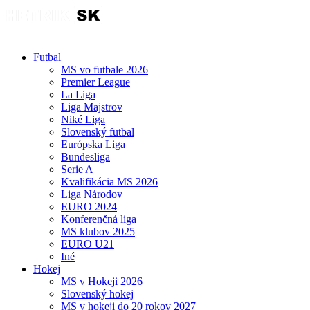
Futbal
MS vo futbale 2026
Premier League
La Liga
Liga Majstrov
Niké Liga
Slovenský futbal
Európska Liga
Bundesliga
Serie A
Kvalifikácia MS 2026
Liga Národov
EURO 2024
Konferenčná liga
MS klubov 2025
EURO U21
Iné
Hokej
MS v Hokeji 2026
Slovenský hokej
MS v hokeji do 20 rokov 2027