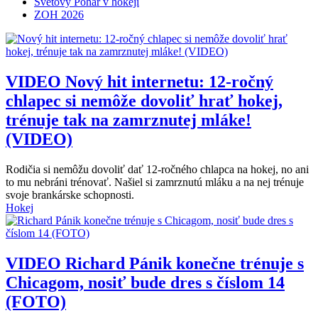
Svetový Pohár v hokeji
ZOH 2026
VIDEO
Nový hit internetu: 12-ročný
chlapec si nemôže dovoliť hrať hokej,
trénuje tak na zamrznutej mláke!
(VIDEO)
Rodičia si nemôžu dovoliť dať 12-ročného chlapca na hokej, no ani
to mu nebráni trénovať. Našiel si zamrznutú mláku a na nej trénuje
svoje brankárske schopnosti.
Hokej
VIDEO
Richard Pánik konečne trénuje s
Chicagom, nosiť bude dres s číslom 14
(FOTO)