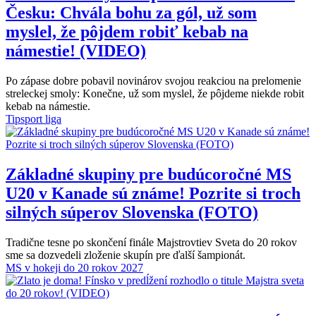
Česku: Chvála bohu za gól, už som
myslel, že pôjdem robiť kebab na
námestie! (VIDEO)
Po zápase dobre pobavil novinárov svojou reakciou na prelomenie
streleckej smoly: Konečne, už som myslel, že pôjdeme niekde robit
kebab na námestie.
Tipsport liga
Základné skupiny pre budúcoročné MS
U20 v Kanade sú známe! Pozrite si troch
silných súperov Slovenska (FOTO)
Tradične tesne po skončení finále Majstrovtiev Sveta do 20 rokov
sme sa dozvedeli zloženie skupín pre ďalší šampionát.
MS v hokeji do 20 rokov 2027