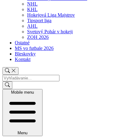
NHL
KHL
Hokejová Liga Majstrov
Tipsport liga
AHL
Svetový Pohár v hokeji
ZOH 2026
Ostatné
MS vo futbale 2026
Bleskovky
Kontakt
Mobile menu
Menu