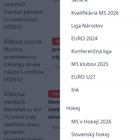
Serie A
Kvalifikácia MS 2026
Liga Národov
EURO 2024
Mladý útočník Martina
VIDEO
predviedol na tréningu skvelý
Konferenčná liga
nájazd s otočkou (VIDEO)
MS klubov 2025
Tipsport liga
EURO U21
Iné
Michal Handzuš:
VIDEO
Nemeček tu bol 15 rokov a do
Hokej
takéhoto stavu priviedol
slovenský hokej! (VIDEO)
MS v Hokeji 2026
Slovenský hokej
Slovenský hokej