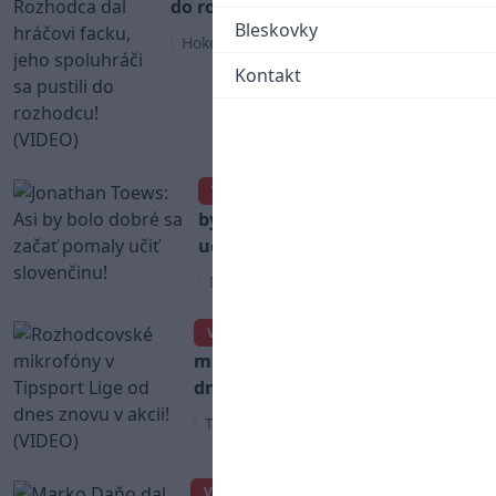
do rozhodcu! (VIDEO)
Bleskovky
Hokej
Kontakt
Jonathan Toews: Asi
VIDEO
by bolo dobré sa začať pomaly
učiť slovenčinu!
NHL
Rozhodcovské
VIDEO
mikrofóny v Tipsport Lige od
dnes znovu v akcii! (VIDEO)
Tipsport liga
Marko Daňo dal v
VIDEO