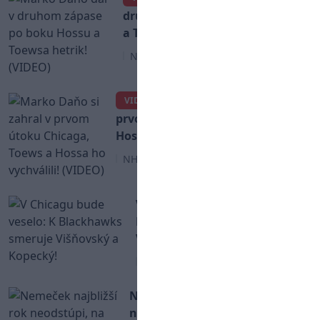
druhom zápase po boku Hossu
a Toewsa hetrik! (VIDEO)
NHL
Marko Daňo si zahral v
VIDEO
prvom útoku Chicaga, Toews a
Hossa ho vychválili! (VIDEO)
NHL
V Chicagu bude veselo: K
Blackhawks smeruje
Višňovský a Kopecký!
NHL
Nemeček najbližší rok
neodstúpi, na MS 2016 zrejme