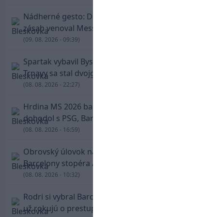
Nádherné gesto: De Paul po góle odhalil dres,
zásah venoval Messimu po strate otca
(09. 08. 2026 - 09:39)
Spartak vybavil Bystricu za pár minút: Hrdinom
Trnavy sa stal dvojgólový Polťák
(08. 08. 2026 - 22:27)
Hrdina MS 2026 balí kufre! Ferran Torres sa
dohodol s PSG, Barcelona mu brániť nebude
(08. 08. 2026 - 16:59)
Obrovský úlovok na Anfielde: Liverpool získal z
Barcelony stopéra Arauja
(08. 08. 2026 - 10:32)
Rodri si vybral Barcelonu a odmietol Real. Kluby
už rokujú o prestupovej čiastke