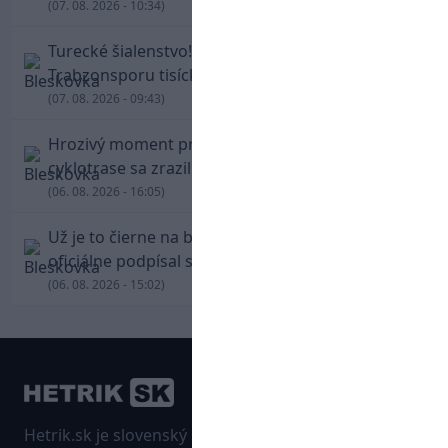
(07. 08. 2026 - 10:34)
Turecké šialenstvo! Salaha vítali na štadióne
Trabzonsporu tisícky fanúšikov
(07. 08. 2026 - 09:43)
Hrozivý moment pre Zdena Cháru! Na
cyklotrase sa zrazil s bežcom
(06. 08. 2026 - 16:05)
Už je to čierne na bielom: Mohamed Salah
oficiálne podpísal s Trabzonsporom
(06. 08. 2026 - 15:02)
Hetrik.sk je slovenský športový portál, ktorý sa