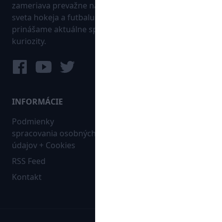
zameriava prevažne na najnovšie informácie zo
sveta hokeja a futbalu. Pravidelne na dennej báze
prinášame aktuálne správy, góly, zaujímavosti a
kuriozity.
INFORMÁCIE
MAPA WEBU:
Podmienky
Futbal
spracovania osobných
Hokej
údajov + Cookies
Ostatné
RSS Feed
Bleskovky
Kontakt