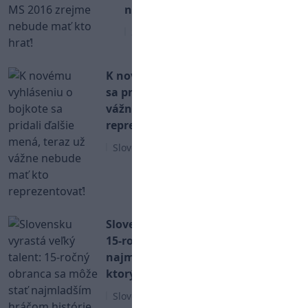
nebude mať kto hrať!
Slovenský hokej
K novému vyhláseniu o bojkote
sa pridali ďalšie mená, teraz už
vážne nebude mať kto
reprezentovať!
Slovenský hokej
Slovensku vyrastá veľký talent:
15-ročný obranca sa môže stať
najmladším hráčom histórie,
ktorý nastúpi vo švédskej lige!
Slovenský hokej