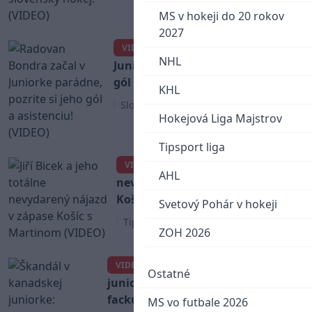
MS v hokeji do 20 rokov
2027
Radovan Bondra začal v
VIDEO
NHL
Juniorke parádne, pozrite si jeho
gól a asistenciu! (VIDEO)
KHL
Slovenský hokej
Hokejová Liga Majstrov
Tipsport liga
Jiří Bicek a jeho totálne
VIDEO
AHL
nevydarený nájazd v zápase
Košíc s Martinom (VIDEO)
Svetový Pohár v hokeji
Tipsport liga
ZOH 2026
Škandál v kanadskej
VIDEO
Ostatné
juniorke: Rozhodca dal hráčovi
facku, jeho spoluhráči sa pustili
MS vo futbale 2026