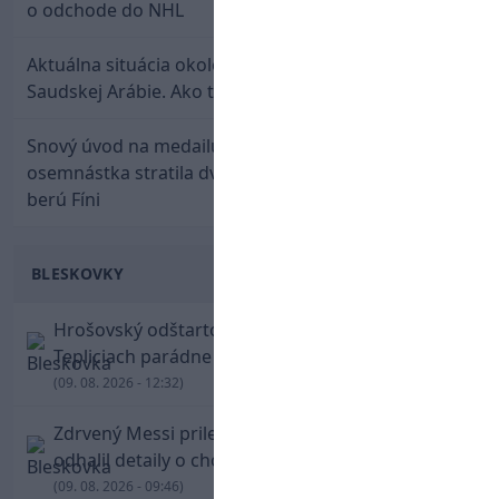
o odchode do NHL
Aktuálna situácia okolo prestupu Haraslína do
Saudskej Arábie. Ako to je?
Snový úvod na medailu nestačil: Slovenská
osemnástka stratila dvojgólový náskok a bronz
berú Fíni
BLESKOVKY
Hrošovský odštartoval šialenú prestrelku! V
Tepliciach parádne skóroval už v prvej minúte
(09. 08. 2026 - 12:32)
Zdrvený Messi priletel do Argentíny, denník
odhalil detaily o chorobe jeho otca
(09. 08. 2026 - 09:46)