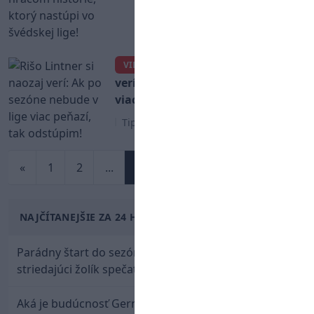
Rišo Lintner si naozaj
VIDEO
verí: Ak po sezóne nebude v lige
viac peňazí, tak odstúpim!
Tipsport liga
«
1
2
...
300
...
304
305
»
NAJČÍTANEJŠIE ZA 24 HODÍN
Parádny štart do sezóny: Rýchlik Boženík ako
striedajúci žolík spečatil postup Stoke
Aká je budúcnosť Gernáta a Pánika? Rusi špekulujú