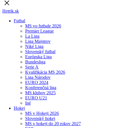
Hetrik.sk
Futbal
MS vo futbale 2026
Premier League
La Liga
Liga Majstrov
Niké Liga
Slovenský futbal
Európska Liga
Bundesliga
Serie A
Kvalifikácia MS 2026
Liga Národov
EURO 2024
Konferenčná liga
MS klubov 2025
EURO U21
Iné
Hokej
MS v Hokeji 2026
Slovenský hokej
MS v hokeji do 20 rokov 2027