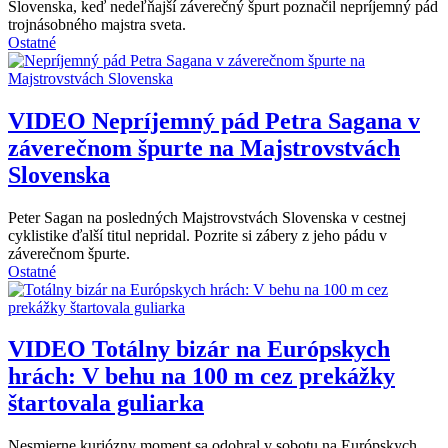
Slovenska, keď nedeľňajší záverečný špurt poznačil nepríjemný pád
trojnásobného majstra sveta.
Ostatné
VIDEO
Nepríjemný pád Petra Sagana v
záverečnom špurte na Majstrovstvách
Slovenska
Peter Sagan na posledných Majstrovstvách Slovenska v cestnej
cyklistike ďalší titul nepridal. Pozrite si zábery z jeho pádu v
záverečnom špurte.
Ostatné
VIDEO
Totálny bizár na Európskych
hrách: V behu na 100 m cez prekážky
štartovala guliarka
Nesmierne kuriózny moment sa odohral v sobotu na Európskych