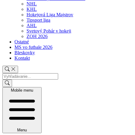
NHL
KHL
Hokejová Liga Majstrov
Tipsport liga
AHL
Svetový Pohár v hokeji
ZOH 2026
Ostatné
MS vo futbale 2026
Bleskovky
Kontakt
Mobile menu
Menu