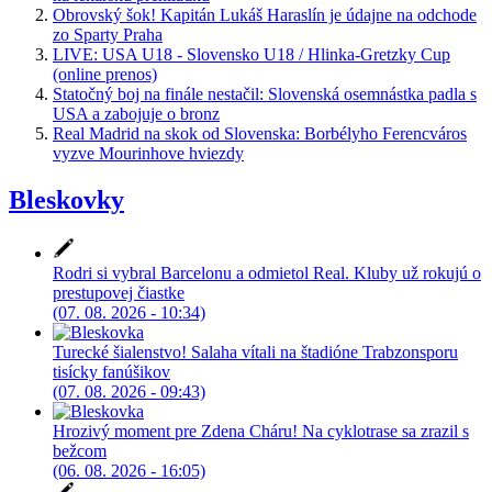
Obrovský šok! Kapitán Lukáš Haraslín je údajne na odchode
zo Sparty Praha
LIVE: USA U18 - Slovensko U18 / Hlinka-Gretzky Cup
(online prenos)
Statočný boj na finále nestačil: Slovenská osemnástka padla s
USA a zabojuje o bronz
Real Madrid na skok od Slovenska: Borbélyho Ferencváros
vyzve Mourinhove hviezdy
Bleskovky
Rodri si vybral Barcelonu a odmietol Real. Kluby už rokujú o
prestupovej čiastke
(07. 08. 2026 - 10:34)
Turecké šialenstvo! Salaha vítali na štadióne Trabzonsporu
tisícky fanúšikov
(07. 08. 2026 - 09:43)
Hrozivý moment pre Zdena Cháru! Na cyklotrase sa zrazil s
bežcom
(06. 08. 2026 - 16:05)