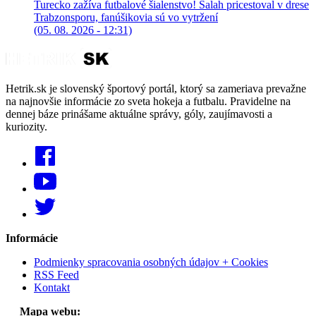
Turecko zažíva futbalové šialenstvo! Salah pricestoval v drese
Trabzonsporu, fanúšikovia sú vo vytržení
(05. 08. 2026 - 12:31)
Hetrik.sk je slovenský športový portál, ktorý sa zameriava prevažne
na najnovšie informácie zo sveta hokeja a futbalu. Pravidelne na
dennej báze prinášame aktuálne správy, góly, zaujímavosti a
kuriozity.
Informácie
Podmienky spracovania osobných údajov + Cookies
RSS Feed
Kontakt
Mapa webu: