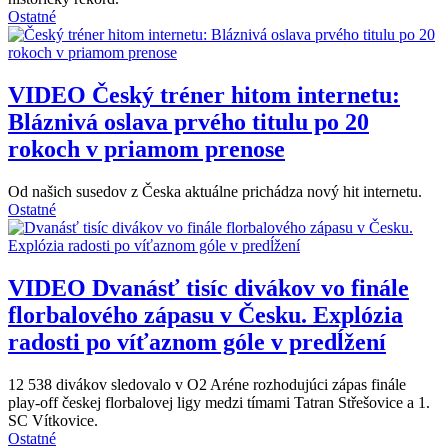
Ostatné
VIDEO
Český tréner hitom internetu:
Bláznivá oslava prvého titulu po 20
rokoch v priamom prenose
Od našich susedov z Česka aktuálne prichádza nový hit internetu.
Ostatné
VIDEO
Dvanásť tisíc divákov vo finále
florbalového zápasu v Česku. Explózia
radosti po víťaznom góle v predĺžení
12 538 divákov sledovalo v O2 Aréne rozhodujúci zápas finále
play-off českej florbalovej ligy medzi tímami Tatran Střešovice a 1.
SC Vítkovice.
Ostatné