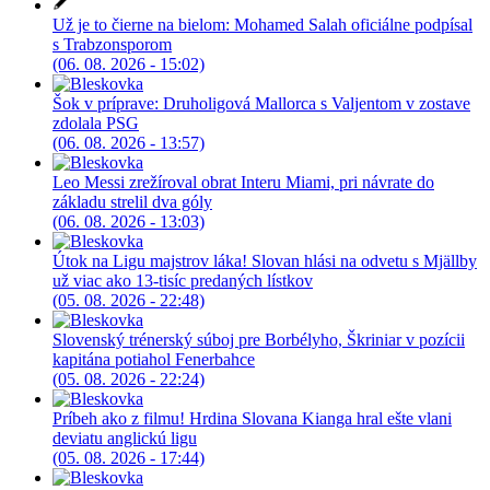
Už je to čierne na bielom: Mohamed Salah oficiálne podpísal
s Trabzonsporom
(06. 08. 2026 - 15:02)
Šok v príprave: Druholigová Mallorca s Valjentom v zostave
zdolala PSG
(06. 08. 2026 - 13:57)
Leo Messi zrežíroval obrat Interu Miami, pri návrate do
základu strelil dva góly
(06. 08. 2026 - 13:03)
Útok na Ligu majstrov láka! Slovan hlási na odvetu s Mjällby
už viac ako 13-tisíc predaných lístkov
(05. 08. 2026 - 22:48)
Slovenský trénerský súboj pre Borbélyho, Škriniar v pozícii
kapitána potiahol Fenerbahce
(05. 08. 2026 - 22:24)
Príbeh ako z filmu! Hrdina Slovana Kianga hral ešte vlani
deviatu anglickú ligu
(05. 08. 2026 - 17:44)