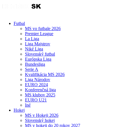
Futbal
MS vo futbale 2026
Premier League
La Liga
Liga Majstrov
Niké Liga
Slovenský futbal
Európska Liga
Bundesliga
Serie A
Kvalifikácia MS 2026
Liga Národov
EURO 2024
Konferenčná liga
MS klubov 2025
EURO U21
Iné
Hokej
MS v Hokeji 2026
Slovenský hokej
MS v hokeji do 20 rokov 2027