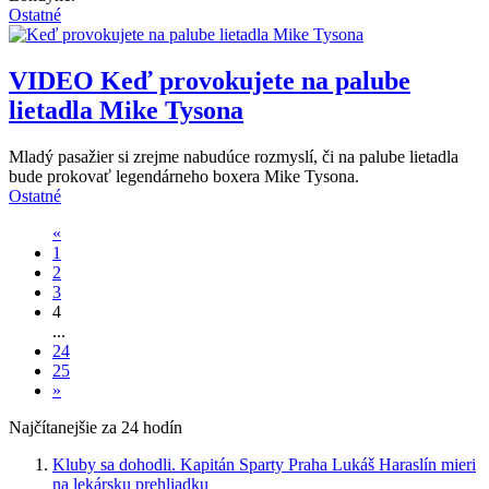
Ostatné
VIDEO
Keď provokujete na palube
lietadla Mike Tysona
Mladý pasažier si zrejme nabudúce rozmyslí, či na palube lietadla
bude prokovať legendárneho boxera Mike Tysona.
Ostatné
«
1
2
3
4
...
24
25
»
Najčítanejšie za 24 hodín
Kluby sa dohodli. Kapitán Sparty Praha Lukáš Haraslín mieri
na lekársku prehliadku