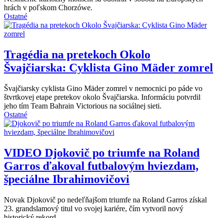
hrách v poľskom Chorzówe.
Ostatné
Tragédia na pretekoch Okolo
Švajčiarska: Cyklista Gino Mäder zomrel
Švajčiarsky cyklista Gino Mäder zomrel v nemocnici po páde vo
štvrtkovej etape pretekov okolo Švajčiarska. Informáciu potvrdil
jeho tím Team Bahrain Victorious na sociálnej sieti.
Ostatné
VIDEO
Djokovič po triumfe na Roland
Garros ďakoval futbalovým hviezdam,
špeciálne Ibrahimovičovi
Novak Djokovič po nedeľňajšom triumfe na Roland Garros získal
23. grandslamový titul vo svojej kariére, čím vytvoril nový
historický rekord.