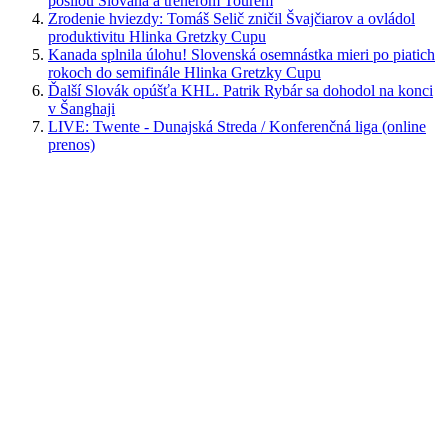
posilou Slovana a trénerom Tourém
Zrodenie hviezdy: Tomáš Selič zničil Švajčiarov a ovládol
produktivitu Hlinka Gretzky Cupu
Kanada splnila úlohu! Slovenská osemnástka mieri po piatich
rokoch do semifinále Hlinka Gretzky Cupu
Ďalší Slovák opúšťa KHL. Patrik Rybár sa dohodol na konci
v Šanghaji
LIVE: Twente - Dunajská Streda / Konferenčná liga (online
prenos)