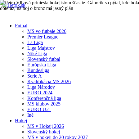
Futbal
MS vo futbale 2026
Premier League
La Liga
Liga Majstrov
Niké Liga
Slovenský futbal
Európska Liga
Bundesliga
Serie A
Kvalifikácia MS 2026
Liga Národov
EURO 2024
Konferenčná liga
MS klubov 2025
EURO U21
Iné
Hokej
MS v Hokeji 2026
Slovenský hokej
MS v hokeji do 20 rokov 2027