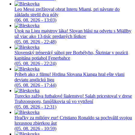
Leo Messi zrežíroval obrat Interu Miami, pri návrate do
základu strelil dva góly
(06. 08. 2026 - 13:03)
Útok na Ligu majstrov láka! Slovan hlási na odvetu s Mjällby
už viac ako 13-tisíc predaných lístkov
(05. 08. 2026 - 22:48)
Slovenský trénerský súboj pre Borbélyho, Škriniar v pozícii
kapitána potiahol Fenerbahce
(05. 08. 2026 - 22:24)
Príbeh ako z filmu! Hrdina Slovana Kianga hral ešte vlani
deviatu anglickú ligu
(05. 08. 2026 - 17:44)
Turecko zažíva futbalové šialenstvo! Salah pricestoval v drese
Trabzonsporu, fanúšikovia sú vo vytržení
(05. 08. 2026 - 12:31)
Hračky za milióny eur! Cristiano Ronaldo sa pochválil svojou
luxusnou zbierkou áut
(05. 08. 2026 - 10:59)