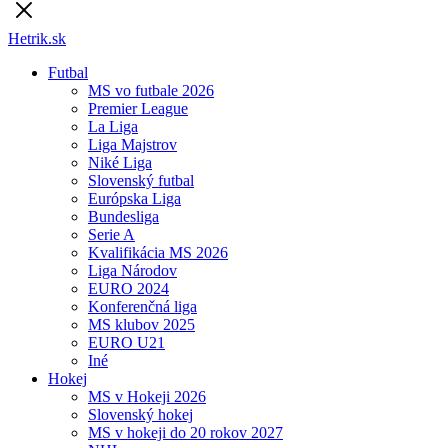
Hetrik.sk
Futbal
MS vo futbale 2026
Premier League
La Liga
Liga Majstrov
Niké Liga
Slovenský futbal
Európska Liga
Bundesliga
Serie A
Kvalifikácia MS 2026
Liga Národov
EURO 2024
Konferenčná liga
MS klubov 2025
EURO U21
Iné
Hokej
MS v Hokeji 2026
Slovenský hokej
MS v hokeji do 20 rokov 2027