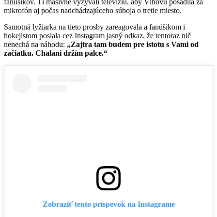
fanúšikov. Tí masívne vyzývali televíziu, aby Vlhovú posadila za
mikrofón aj počas nadchádzajúceho súboja o tretie miesto.
Samotná lyžiarka na tieto prosby zareagovala a fanúšikom i
hokejistom poslala cez Instagram jasný odkaz, že tentoraz nič
nenechá na náhodu:
„Zajtra tam budem pre istotu s Vami od
začiatku. Chalani držím palce.“
Zobraziť tento príspevok na Instagrame