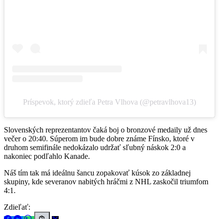
Príspevok, ktorý zdieľa Petra Vlhova (@petravlhova13)
Slovenských reprezentantov čaká boj o bronzové medaily už dnes
večer o 20:40. Súperom im bude dobre známe Fínsko, ktoré v
druhom semifinále nedokázalo udržať sľubný náskok 2:0 a
nakoniec podľahlo Kanade.
Náš tím tak má ideálnu šancu zopakovať kúsok zo základnej
skupiny, kde severanov nabitých hráčmi z NHL zaskočil triumfom
4:1.
Zdieľať: