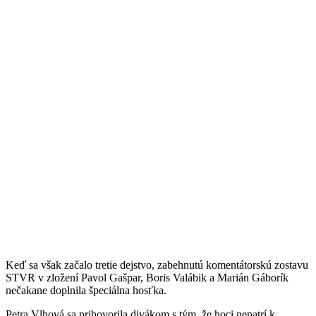
Keď sa však začalo tretie dejstvo, zabehnutú komentátorskú zostavu
STVR v zložení Pavol Gašpar, Boris Valábik a Marián Gáborík
nečakane doplnila špeciálna hosťka.
Petra Vlhová sa prihovorila divákom s tým, že hoci nepatrí k