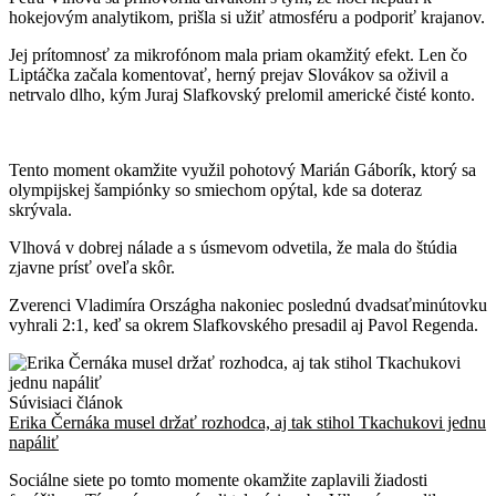
hokejovým analytikom, prišla si užiť atmosféru a podporiť krajanov.
Jej prítomnosť za mikrofónom mala priam okamžitý efekt. Len čo
Liptáčka začala komentovať, herný prejav Slovákov sa oživil a
netrvalo dlho, kým Juraj Slafkovský prelomil americké čisté konto.
Tento moment okamžite využil pohotový Marián Gáborík, ktorý sa
olympijskej šampiónky so smiechom opýtal, kde sa doteraz
skrývala.
Vlhová v dobrej nálade a s úsmevom odvetila, že mala do štúdia
zjavne prísť oveľa skôr.
Zverenci Vladimíra Országha nakoniec poslednú dvadsaťminútovku
vyhrali 2:1, keď sa okrem Slafkovského presadil aj Pavol Regenda.
Súvisiaci článok
Erika Černáka musel držať rozhodca, aj tak stihol Tkachukovi jednu
napáliť
Sociálne siete po tomto momente okamžite zaplavili žiadosti