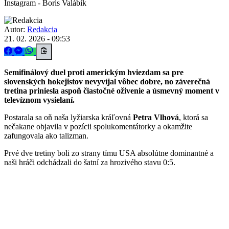
Instagram - Boris Valábik
Autor:
Redakcia
21. 02. 2026 - 09:53
Semifinálový duel proti americkým hviezdam sa pre
slovenských hokejistov nevyvíjal vôbec dobre, no záverečná
tretina priniesla aspoň čiastočné oživenie a úsmevný moment v
televíznom vysielaní.
Postarala sa oň naša lyžiarska kráľovná
Petra Vlhová
, ktorá sa
nečakane objavila v pozícii spolukomentátorky a okamžite
zafungovala ako talizman.
Prvé dve tretiny boli zo strany tímu USA absolútne dominantné a
naši hráči odchádzali do šatní za hrozivého stavu 0:5.