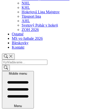
NHL
KHL
Hokejová Liga Majstrov
Tipsport liga
AHL
Svetový Pohár v hokeji
ZOH 2026
Ostatné
MS vo futbale 2026
Bleskovky
Kontakt
Mobile menu
Menu