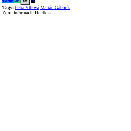
Tagy:
Petra Vlhová
Marián Gáborík
Zdroj informácií:
Hetrik.sk