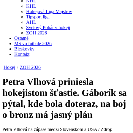
NHL
KHL
Hokejová Liga Majstrov
Tipsport liga
AHL
Svetový Pohár v hokeji
ZOH 2026
Ostatné
MS vo futbale 2026
Bleskovky
Kontakt
Hokej
/
ZOH 2026
Petra Vlhová priniesla
hokejistom šťastie. Gáborík sa
pýtal, kde bola doteraz, na boj
o bronz má jasný plán
Petra Vlhová na zápase medzi Slovenskom a USA / Zdroj: