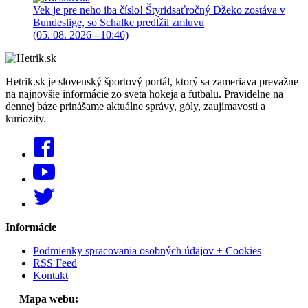
Vek je pre neho iba číslo! Štyridsaťročný Džeko zostáva v
Bundeslige, so Schalke predĺžil zmluvu
(05. 08. 2026 - 10:46)
Hetrik.sk je slovenský športový portál, ktorý sa zameriava prevažne
na najnovšie informácie zo sveta hokeja a futbalu. Pravidelne na
dennej báze prinášame aktuálne správy, góly, zaujímavosti a
kuriozity.
Informácie
Podmienky spracovania osobných údajov + Cookies
RSS Feed
Kontakt
Mapa webu: