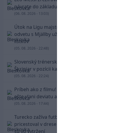
návrate do základu strelil dva góly
(06. 08. 2026 - 13:03)
Útok na Ligu majstrov láka! Slovan hlási na
odvetu s Mjällby už viac ako 13-tisíc predaných
lístkov
(05. 08. 2026 - 22:48)
Slovenský trénerský súboj pre Borbélyho,
Škriniar v pozícii kapitána potiahol Fenerbahce
(05. 08. 2026 - 22:24)
Príbeh ako z filmu! Hrdina Slovana Kianga hral
ešte vlani deviatu anglickú ligu
(05. 08. 2026 - 17:44)
Turecko zažíva futbalové šialenstvo! Salah
pricestoval v drese Trabzonsporu, fanúšikovia
sú vo vytržení