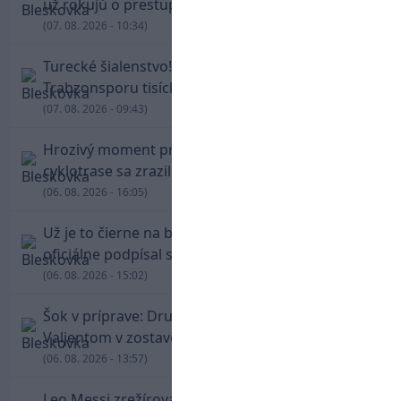
už rokujú o prestupovej čiastke
(07. 08. 2026 - 10:34)
Turecké šialenstvo! Salaha vítali na štadióne
Trabzonsporu tisícky fanúšikov
(07. 08. 2026 - 09:43)
Hrozivý moment pre Zdena Cháru! Na
cyklotrase sa zrazil s bežcom
(06. 08. 2026 - 16:05)
Už je to čierne na bielom: Mohamed Salah
oficiálne podpísal s Trabzonsporom
(06. 08. 2026 - 15:02)
Šok v príprave: Druholigová Mallorca s
Valjentom v zostave zdolala PSG
(06. 08. 2026 - 13:57)
Leo Messi zrežíroval obrat Interu Miami, pri