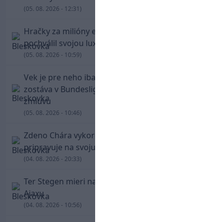
(05. 08. 2026 - 12:31)
Hračky za milióny eur! Cristiano Ronaldo sa
pochválil svojou luxusnou zbierkou áut
(05. 08. 2026 - 10:59)
Vek je pre neho iba číslo! Štyridsaťročný Džeko
zostáva v Bundeslige, so Schalke predĺžil
zmluvu
(05. 08. 2026 - 10:46)
Zdeno Chára vykorčuľoval na ľad! V Trenčíne sa
pripravuje na svoju blížiacu sa rozlúčku
(04. 08. 2026 - 20:33)
Ter Stegen mieri na hosťovanie do slávneho
Ajaxu
(04. 08. 2026 - 10:56)