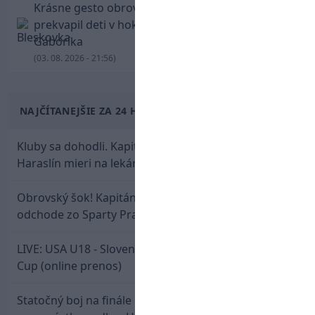
Krásne gesto obrovskej legendy. Chára
prekvapil deti v hokejovej škole Mariána
Gáboríka
(03. 08. 2026 - 21:56)
NAJČÍTANEJŠIE ZA 24 HODÍN
Kluby sa dohodli. Kapitán Sparty Praha Lukáš
Haraslín mieri na lekársku prehliadku
Obrovský šok! Kapitán Lukáš Haraslín je údajne na
odchode zo Sparty Praha
LIVE: USA U18 - Slovensko U18 / Hlinka-Gretzky
Cup (online prenos)
Statočný boj na finále nestačil: Slovenská