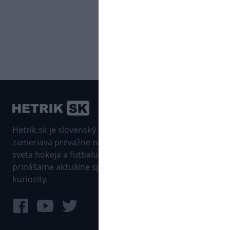
Hetrik.sk je slovenský športový portál, ktorý sa
zameriava prevažne na najnovšie informácie zo
sveta hokeja a futbalu. Pravidelne na dennej báze
prinášame aktuálne správy, góly, zaujímavosti a
kuriozity.