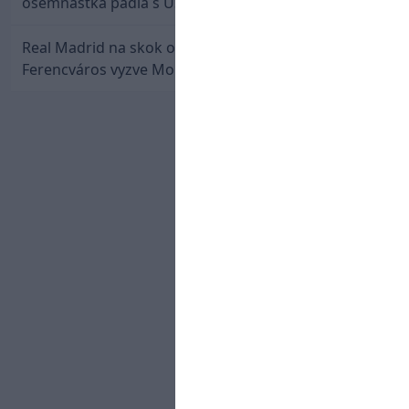
osemnástka padla s USA a zabojuje o bronz
Real Madrid na skok od Slovenska: Borbélyho
Ferencváros vyzve Mourinhove hviezdy