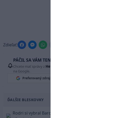
Zdieľať:
PÁČIL SA VÁM TENTO ČLÁNOK?
Chcete mať správy z
Hetrik.sk
vždy ako prví? Pridajte si nás
na Google.
Preferovaný zdroj
Google News
ĎALŠIE BLESKOVKY
Rodri si vybral Barcelonu a odmietol Real. Kluby