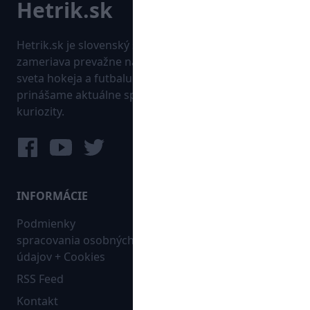
Hetrik.sk je slovenský športový portál, ktorý sa
zameriava prevažne na najnovšie informácie zo
sveta hokeja a futbalu. Pravidelne na dennej báze
prinášame aktuálne správy, góly, zaujímavosti a
kuriozity.
INFORMÁCIE
MAPA WEBU:
Podmienky
Futbal
spracovania osobných
Hokej
údajov + Cookies
Ostatné
RSS Feed
Bleskovky
Kontakt