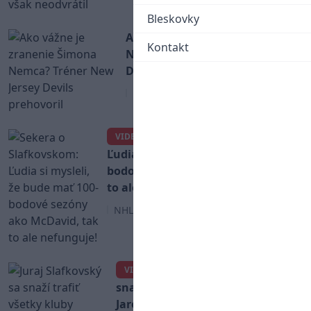
Bleskovky
Ako vážne je zranenie Šimona
Kontakt
Nemca? Tréner New Jersey
Devils prehovoril
NHL
Sekera o Slafkovskom:
VIDEO
Ľudia si mysleli, že bude mať 100-
bodové sezóny ako McDavid, tak
to ale nefunguje!
NHL
Juraj Slafkovský sa
VIDEO
snaží trafiť všetky kluby
Jaromíra Jágra v správnom