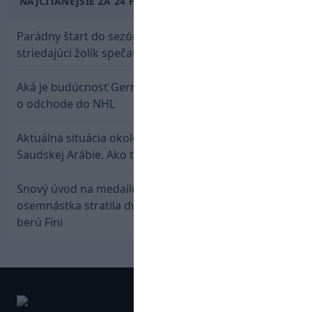
NAJČÍTANEJŠIE ZA 24 HODÍN
Parádny štart do sezóny: Rýchlik Boženík ako
striedajúci žolík spečatil postup Stoke
Aká je budúcnosť Gernáta a Pánika? Rusi špekulujú
o odchode do NHL
Aktuálna situácia okolo prestupu Haraslína do
Saudskej Arábie. Ako to je?
Snový úvod na medailu nestačil: Slovenská
osemnástka stratila dvojgólový náskok a bronz
berú Fíni