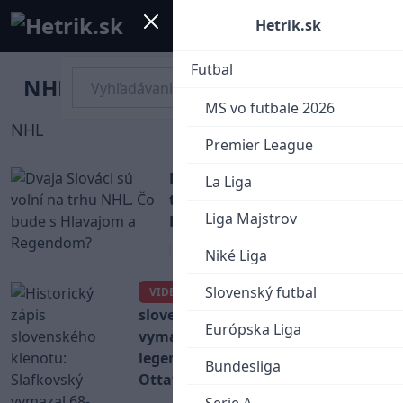
Mobile menu
Menu
Hetrik.sk
Futbal
NHL
MS vo futbale 2026
NHL
Premier League
Dvaja Slováci sú voľní na
La Liga
trhu NHL. Čo bude s
Liga Majstrov
Hlavajom a Regendom?
NHL
Niké Liga
Slovenský futbal
Historický zápis
VIDEO
slovenského klenotu: Slafkovský
Európska Liga
vymazal 68-ročné maximum
legendy a pomohol zdolať
Bundesliga
Ottawu