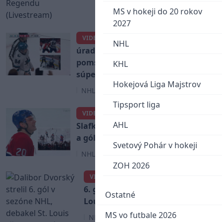
MS v hokeji do 20 rokov
2027
Pavol Regenda sa nebál
VIDEO
NHL
úradujúcich majstrov: V bitke
pomstil spoluhráča a zložil
KHL
súpera
Hokejová Liga Majstrov
NHL
Tipsport liga
Nezastaviteľný
VIDEO
AHL
Slafkovský: Futbalová asistencia
a gól so zlomenou hokejkou
Svetový Pohár v hokeji
NHL
ZOH 2026
Dalibor Dvorský strelil
VIDEO
6. gól v sezóne NHL, debakel St.
Ostatné
Louis však neodvrátil
MS vo futbale 2026
NHL