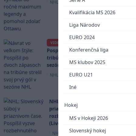
Serie A
NHL
Kvalifikácia MS 2026
Liga Národov
EURO 2024
Návrat vo veľkom štýle:
VIDEO
Konferenčná liga
Pospíšil po dvoch zápasoch na
tribúne strelil svoj prvý gól v
MS klubov 2025
sezóne NHL
EURO U21
NHL
Iné
NHL: Slovenský súboj v
Hokej
priaznivom čase. Pospíšil vyzve
rozbehnutého Regendu
MS v Hokeji 2026
(Livestream)
Slovenský hokej
NHL