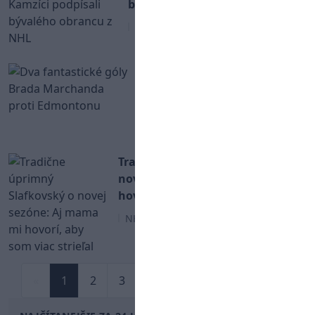
bývalého obrancu z NHL
Tipsport liga
Dva fantastické
VIDEO
góly Brada Marchanda proti
Edmontonu
NHL
Tradične úprimný Slafkovský o
novej sezóne: Aj mama mi
hovorí, aby som viac strieľal
NHL
«
1
2
3
4
...
24
25
»