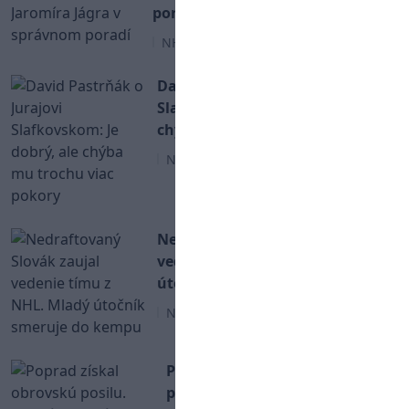
poradí
NHL
David Pastrňák o Jurajovi
Slafkovskom: Je dobrý, ale
chýba mu trochu viac pokory
NHL
Nedraftovaný Slovák zaujal
vedenie tímu z NHL. Mladý
útočník smeruje do kempu
NHL
Poprad získal obrovskú
posilu. Kamzíci podpísali