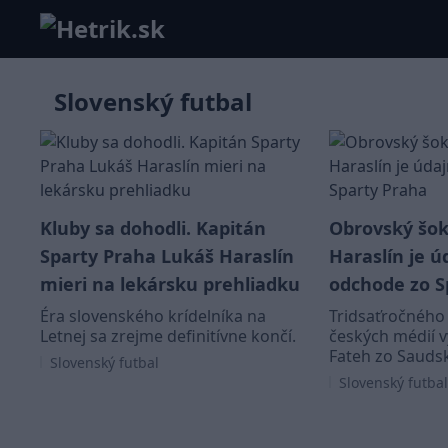
Slovenský futbal
Kluby sa dohodli. Kapitán
Obrovský šok
Sparty Praha Lukáš Haraslín
Haraslín je ú
mieri na lekársku prehliadku
odchode zo S
Éra slovenského krídelníka na
Tridsaťročného 
Letnej sa zrejme definitívne končí.
českých médií v
Fateh zo Saudsk
Slovenský futbal
Slovenský futbal