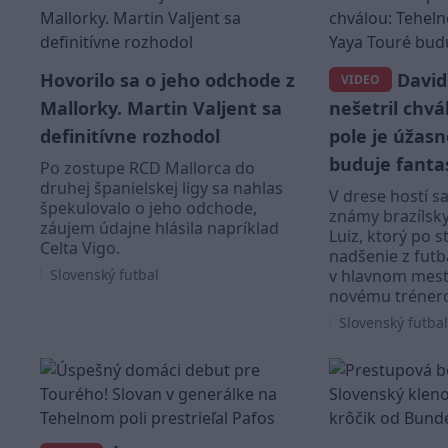
Hovorilo sa o jeho odchode z
David
VIDEO
Mallorky. Martin Valjent sa
nešetril chvá
definitívne rozhodol
pole je úžasn
buduje fanta
Po zostupe RCD Mallorca do
druhej španielskej ligy sa nahlas
V drese hostí sa
špekulovalo o jeho odchode,
známy brazílsk
záujem údajne hlásila napríklad
Luiz, ktorý po s
Celta Vigo.
nadšenie z futb
Slovenský futbal
v hlavnom meste
novému trénero
Slovenský futbal