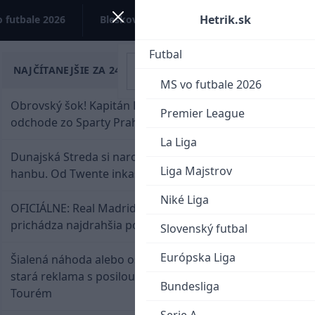
Hetrik.sk
 futbale 2026
Bleskovky
Kontakt
Futbal
NAJČÍTANEJŠIE ZA 24 HODÍN
MS vo futbale 2026
Obrovský šok! Kapitán Lukáš Haraslín je údajne na
Premier League
odchode zo Sparty Praha
La Liga
Dunajská Streda si narobila v Holandsku poriadnu
Liga Majstrov
hanbu. Od Twente inkasovala poltucet
Niké Liga
OFICIÁLNE: Real Madrid rozbil bank. Z Lipska
prichádza najdrahšia posila v klubovej histórii
Slovenský futbal
Európska Liga
Šialená náhoda alebo osud? Našla sa 11 rokov
stará reklama s posilou Slovana a trénerom
Bundesliga
Tourém