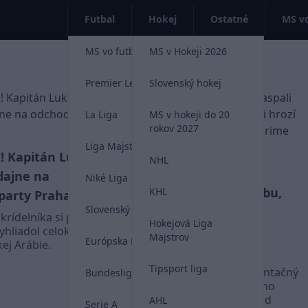
Futbal
Hokej
Ostatné
MS vo
MS vo futbale 2026
MS v Hokeji 2026
Premier League
Slovenský hokej
La Liga
MS v hokeji do 20
rokov 2027
Liga Majstrov
! Kapitán Lukáš
NHL
Hancko bije na
VIDEO
dajne na
Niké Liga
poplach! Zaspali sme dobu,
KHL
party Praha
Slovenský futbal
po tejto generácii hrozí
krídelníka si podľa
Hokejová Liga
reprezentačné prázdno.
yhliadol celok Al
Majstrov
Európska Liga
ej Arábie.
Pozrime sa na Nórov
Tipsport liga
Slovenský futbalový reprezentačný
Bundesliga
obranca a opora španielskeho
giganta Atlético Madrid Dávid
AHL
Serie A