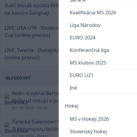
Serie A
Ďalší Slovák opúšťa KHL. Patrik Rybár sa dohodol
Kvalifikácia MS 2026
na konci v Šanghaji
Liga Národov
LIVE: USA U18 - Slovensko U18 / Hlinka-Gretzky
Cup (online prenos)
EURO 2024
LIVE: Twente - Dunajská Streda / Konferenčná liga
Konferenčná liga
(online prenos)
MS klubov 2025
EURO U21
BLESKOVKY
Iné
Rodri si vybral Barcelonu a odmietol Real.
Kluby už rokujú o prestupovej čiastke
Hokej
(07. 08. 2026 - 10:34)
MS v Hokeji 2026
Turecké šialenstvo! Salaha vítali na štadióne
Trabzonsporu tisícky fanúšikov
Slovenský hokej
(07. 08. 2026 - 09:43)