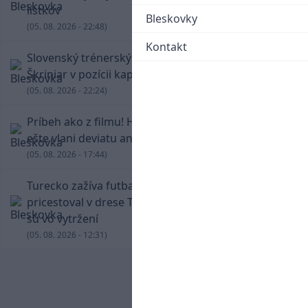
lístkov
Bleskovky
(05. 08. 2026 - 22:48)
Kontakt
Slovenský trénerský súboj pre Borbélyho,
Škriniar v pozícii kapitána potiahol Fenerbahce
(05. 08. 2026 - 22:24)
Príbeh ako z filmu! Hrdina Slovana Kianga hral
ešte vlani deviatu anglickú ligu
(05. 08. 2026 - 17:44)
Turecko zažíva futbalové šialenstvo! Salah
pricestoval v drese Trabzonsporu, fanúšikovia
sú vo vytržení
(05. 08. 2026 - 12:31)