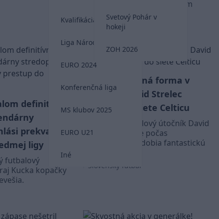
Hancko bol hosťom v českom
podcaste Definice fotbalu.
Svetový Pohár v
Kvalifikácia MS 2026
Slovenský futbal
hokeji
Liga Národov
ZOH 2026
EURO 2024
Výborná forma v
VIDEO
Konferenčná liga
príprave! David Strelec
alom definitívne
skóroval do siete Celticu
MS klubov 2025
endárny
Slovenský futbalový útočník David
hlási prekvapivý
EURO U21
Strelec má v lete počas
prípravného obdobia fantastickú
edmej ligy
fazónu.
Iné
ý futbalový
Slovenský futbal
uraj Kucka kopačky
evešia.