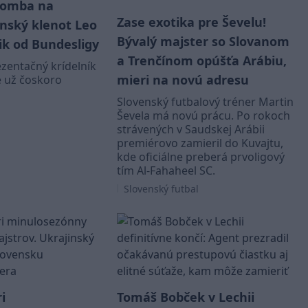
bomba na
Zase exotika pre Ševelu!
enský klenot Leo
Bývalý majster so Slovanom
ik od Bundesligy
a Trenčínom opúšťa Arábiu,
zentačný krídelník
mieri na novú adresu
 už čoskoro
Slovenský futbalový tréner Martin
Ševela má novú prácu. Po rokoch
strávených v Saudskej Arábii
premiérovo zamieril do Kuvajtu,
kde oficiálne preberá prvoligový
tím Al-Fahaheel SC.
Slovenský futbal
i
Tomáš Bobček v Lechii