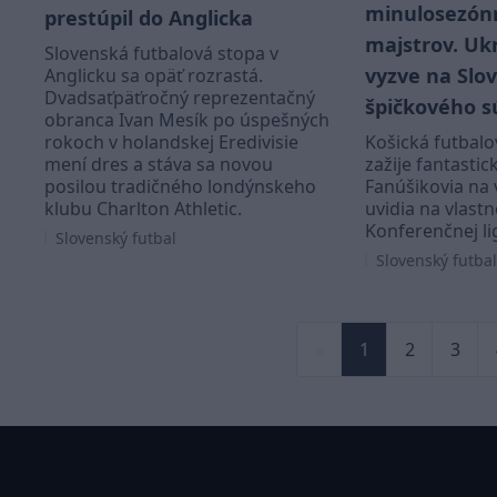
minulosezónn
prestúpil do Anglicka
majstrov. Ukr
Slovenská futbalová stopa v
vyzve na Slo
Anglicku sa opäť rozrastá.
Dvadsaťpäťročný reprezentačný
špičkového s
obranca Ivan Mesík po úspešných
rokoch v holandskej Eredivisie
Košická futbalo
mení dres a stáva sa novou
zažije fantastic
posilou tradičného londýnskeho
Fanúšikovia na
klubu Charlton Athletic.
uvidia na vlastn
Konferenčnej li
Slovenský futbal
Slovenský futbal
«
1
2
3