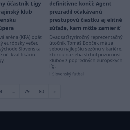
y účastník Ligy
definitívne končí: Agent
ajinský klub
prezradil očakávanú
vensku
prestupovú čiastku aj elitné
úpera
súťaže, kam môže zamieriť
vá aréna (KFA) opäť
Dvadsaťštyriročný reprezentačný
ký európsky večer.
útočník Tomáš Bobček má za
 východe Slovenska
sebou najlepšiu sezónu v kariére,
é oči kvalifikáciu
ktorou na seba strhol pozornosť
gy.
klubov z popredných európskych
líg.
Slovenský futbal
4
...
79
80
»