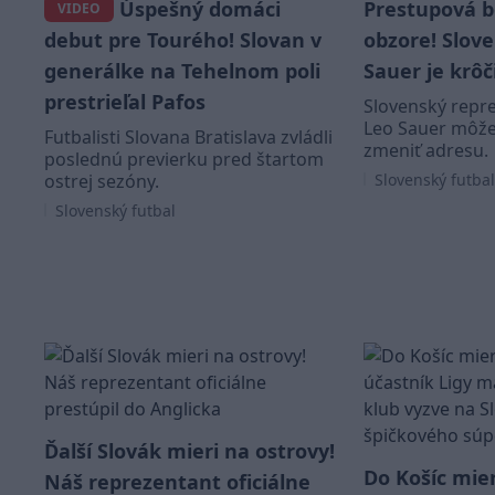
Úspešný domáci
Prestupová 
VIDEO
debut pre Tourého! Slovan v
obzore! Slov
generálke na Tehelnom poli
Sauer je krôč
prestrieľal Pafos
Slovenský repre
Leo Sauer môže
Futbalisti Slovana Bratislava zvládli
zmeniť adresu.
poslednú previerku pred štartom
ostrej sezóny.
Slovenský futbal
Slovenský futbal
Ďalší Slovák mieri na ostrovy!
Do Košíc mier
Náš reprezentant oficiálne