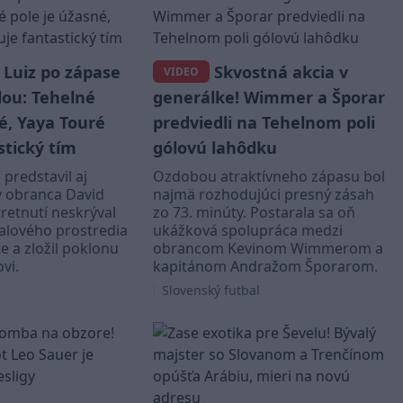
 Luiz po zápase
Skvostná akcia v
VIDEO
lou: Tehelné
generálke! Wimmer a Šporar
é, Yaya Touré
predviedli na Tehelnom poli
stický tím
gólovú lahôdku
 predstavil aj
Ozdobou atraktívneho zápasu bol
y obranca David
najmä rozhodujúci presný zásah
tretnutí neskrýval
zo 73. minúty. Postarala sa oň
alového prostredia
ukážková spolupráca medzi
 a zložil poklonu
obrancom Kevinom Wimmerom a
vi.
kapitánom Andražom Šporarom.
Slovenský futbal