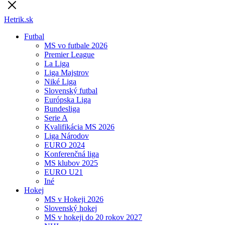
Hetrik.sk
Futbal
MS vo futbale 2026
Premier League
La Liga
Liga Majstrov
Niké Liga
Slovenský futbal
Európska Liga
Bundesliga
Serie A
Kvalifikácia MS 2026
Liga Národov
EURO 2024
Konferenčná liga
MS klubov 2025
EURO U21
Iné
Hokej
MS v Hokeji 2026
Slovenský hokej
MS v hokeji do 20 rokov 2027