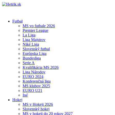
Futbal
MS vo futbale 2026
Premier League
La Liga
Liga Majstrov
Niké Liga
Slovenský futbal
Európska Liga
Bundesliga
Serie A
Kvalifikácia MS 2026
Liga Národov
EURO 2024
Konferenčná liga
MS klubov 2025
EURO U21
Iné
Hokej
MS v Hokeji 2026
Slovenský hokej
MS v hokeji do 20 rokov 2027