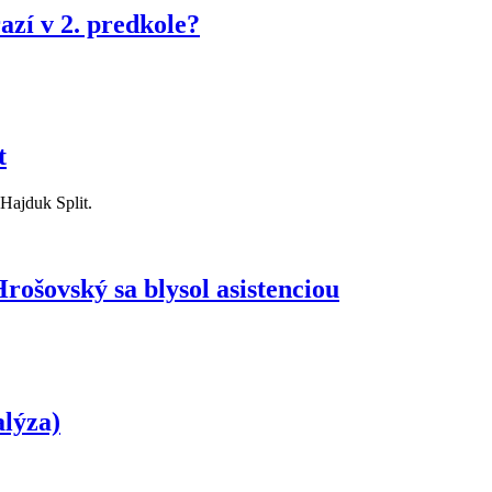
azí v 2. predkole?
t
 Hajduk Split.
ošovský sa blysol asistenciou
alýza)