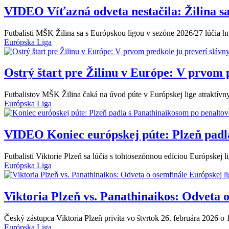
VIDEO
Víťazná odveta nestačila: Žilina s
Futbalisti MŠK Žilina sa s Európskou ligou v sezóne 2026/27 lúčia h
Európska Liga
Ostrý štart pre Žilinu v Európe: V prvom 
Futbalistov MŠK Žilina čaká na úvod púte v Európskej lige atraktívny
Európska Liga
VIDEO
Koniec európskej púte: Plzeň padl
Futbalisti Viktorie Plzeň sa lúčia s tohtosezónnou edíciou Európskej l
Európska Liga
Viktoria Plzeň vs. Panathinaikos: Odveta 
Český zástupca Viktoria Plzeň privíta vo štvrtok 26. februára 2026 
Európska Liga