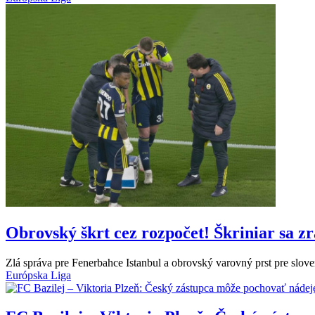
Obrovský škrt cez rozpočet! Škriniar sa z
Zlá správa pre Fenerbahce Istanbul a obrovský varovný prst pre slove
Európska Liga