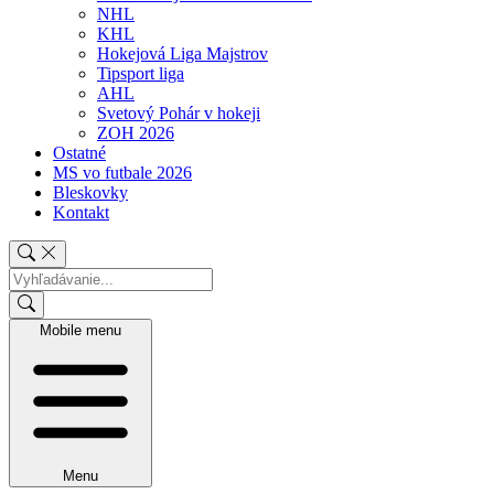
NHL
KHL
Hokejová Liga Majstrov
Tipsport liga
AHL
Svetový Pohár v hokeji
ZOH 2026
Ostatné
MS vo futbale 2026
Bleskovky
Kontakt
Mobile menu
Menu