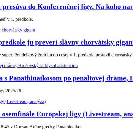
a presúva do Konferenčnej ligy. Na koho nar
neď v 1. predkole.
predkole ju preverí slávny chorvátsky gigan
 súper. Pondelkový žreb im do cesty v 1. predkole postavil chorvátsky
a s Panathinaikosom po penaltovej dráme, Hr
igy 2025/26.
o osemfinále Európskej ligy (Livestream, an
o 18:45 v Doosan Aréne grécky Panathinaikos.