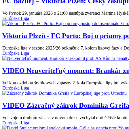
FC Bazilej – Viktoria Plzeň: Český zástu
Vo štvrtok 29. januára 2026 o 21:00 nastúpia zverenci Martina Hyskéh
Európska Liga
Viktoria Plzeň - FC Porto: Boj o priamy p
Európska liga v sezóne 2025/26 pokračuje 7. kolom ligovej fázy a Do
Európska Liga
VIDEO
Neuveriteľný moment: Brankár zneš
Veľkou ozdobou štvrtkových zápasov 2. kola Európskej ligy bol výkon
Európska Liga
VIDEO
Zázračný zákrok Dominika Greifa v
Vo svojom druhom zápase v novom drese vychytal druhé čisté konto.
Európska Liga