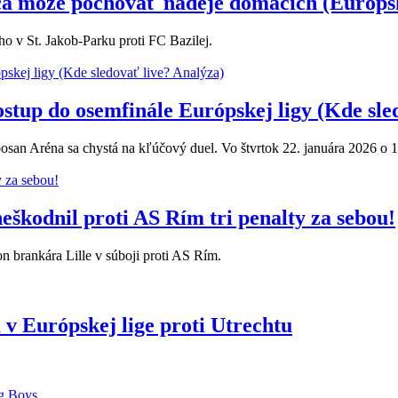
pca môže pochovať nádeje domácich (Európsk
o v St. Jakob-Parku proti FC Bazilej.
ostup do osemfinále Európskej ligy (Kde sle
osan Aréna sa chystá na kľúčový duel. Vo štvrtok 22. januára 2026 o 18
kodnil proti AS Rím tri penalty za sebou!
 brankára Lille v súboji proti AS Rím.
 Európskej lige proti Utrechtu