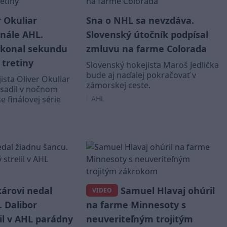
 Okuliar
Sna o NHL sa nevzdáva.
inále AHL.
Slovenský útočník podpísal
ekonal sekundu
zmluvu na farme Colorada
tretiny
Slovenský hokejista Maroš Jedlička
bude aj naďalej pokračovať v
ista Oliver Okuliar
zámorskej ceste.
esadil v nočnom
 finálovej série
AHL
árovi nedal
Samuel Hlavaj ohúril
VIDEO
 Dalibor
na farme Minnesoty s
il v AHL parádny
neuveriteľným trojitým