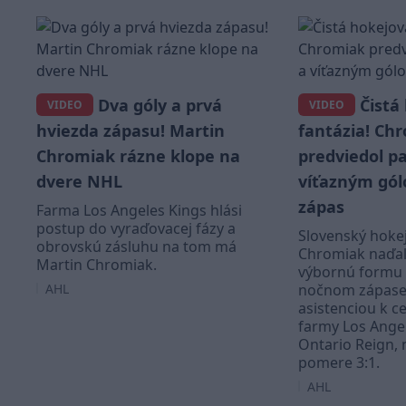
Dva góly a prvá
Čistá
VIDEO
VIDEO
hviezda zápasu! Martin
fantázia! Ch
Chromiak rázne klope na
predviedol p
dvere NHL
víťazným gól
zápas
Farma Los Angeles Kings hlási
postup do vyraďovacej fázy a
Slovenský hoke
obrovskú zásluhu na tom má
Chromiak naďal
Martin Chromiak.
výbornú formu 
AHL
nočnom zápase 
asistenciou k c
farmy Los Angel
Ontario Reign, 
pomere 3:1.
AHL