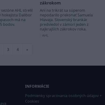
zákrokom
v sezóne AHL strelil
Ani na trikrát sa súperom
ý hokejista Dalibor
nepodarilo prekonať Samuela
zápasoch má na
Hlavaja. Slovenský brankár
45 bodov.
predviedol v zámorí jeden z
najkrajších zákrokov roka.
AHL
3
4
»
INFORMÁCIE
Podmienky spracovania osobných údajov +
Cookies
iava