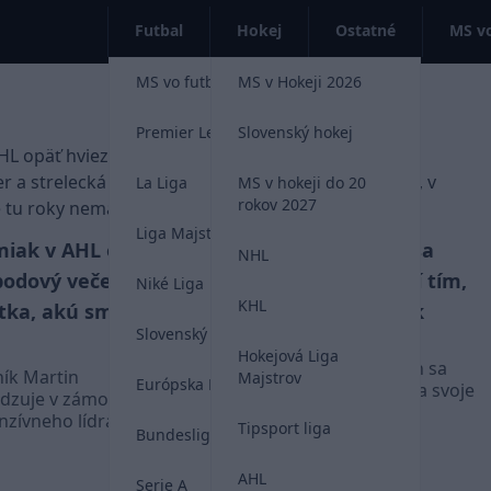
Futbal
Hokej
Ostatné
MS vo
MS vo futbale 2026
MS v Hokeji 2026
Premier League
Slovenský hokej
La Liga
MS v hokeji do 20
rokov 2027
Liga Majstrov
iak v AHL opäť
Slovenská stopa v AHL sa
NHL
jbodový večer a
rozrastá: Chovan posilní tím,
Niké Liga
KHL
itka, akú sme tu
v ktorom žiari Chromiak
Slovenský futbal
Devätnásťročný slovenský
Hokejová Liga
hokejový útočník Ján Chovan sa
ník Martin
Majstrov
Európska Liga
dočkal zaslúženej odmeny za svoje
dzuje v zámorskej
výkony v juniorskej OHL.
nzívneho lídra.
Tipsport liga
Bundesliga
AHL
AHL
Serie A