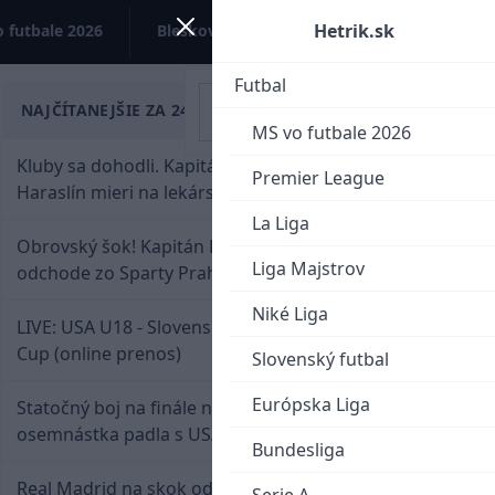
Hetrik.sk
 futbale 2026
Bleskovky
Kontakt
Futbal
NAJČÍTANEJŠIE ZA 24 HODÍN
MS vo futbale 2026
Kluby sa dohodli. Kapitán Sparty Praha Lukáš
Premier League
Haraslín mieri na lekársku prehliadku
La Liga
Obrovský šok! Kapitán Lukáš Haraslín je údajne na
Liga Majstrov
odchode zo Sparty Praha
Niké Liga
LIVE: USA U18 - Slovensko U18 / Hlinka-Gretzky
Cup (online prenos)
Slovenský futbal
Európska Liga
Statočný boj na finále nestačil: Slovenská
osemnástka padla s USA a zabojuje o bronz
Bundesliga
Real Madrid na skok od Slovenska: Borbélyho