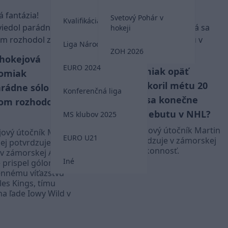
Svetový Pohár v
Kvalifikácia MS 2026
hokeji
Liga Národov
ZOH 2026
 hokejová
EURO 2024
Chromiak opäť
VIDEO
romiak
skóroval a pokoril métu 20
arádne sólo a
Konferenčná liga
gólov. Dočká sa konečne
om rozhodol
vytúženého debutu v NHL?
MS klubov 2025
Slovenský hokejový útočník Martin
jový útočník Martin
EURO U21
Chromiak potvrdzuje v zámorskej
ej potvrdzuje svoju
AHL stabilnú výkonnosť.
v zámorskej AHL. V
Iné
prispel gólom a
AHL
ennému víťazstvu
es Kings, tímu
na ľade Iowy Wild v