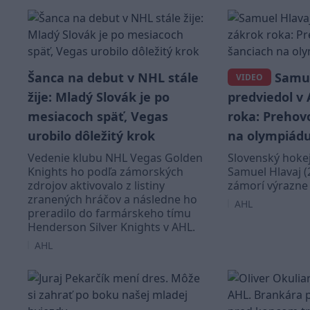
Šanca na debut v NHL stále
Samue
VIDEO
žije: Mladý Slovák je po
predviedol v
mesiacoch späť, Vegas
roka: Prehovo
urobilo dôležitý krok
na olympiád
Vedenie klubu NHL Vegas Golden
Slovenský hoke
Knights ho podľa zámorských
Samuel Hlavaj (
zdrojov aktivovalo z listiny
zámorí výrazne 
zranených hráčov a následne ho
AHL
preradilo do farmárskeho tímu
Henderson Silver Knights v AHL.
AHL