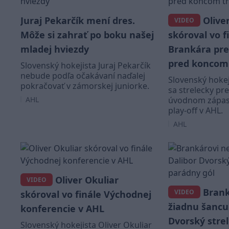
Juraj Pekarčík mení dres.
Oliver
VIDEO
Môže si zahrať po boku našej
skóroval vo f
mladej hviezdy
Brankára pr
pred koncom 
Slovenský hokejista Juraj Pekarčík
nebude podľa očakávaní naďalej
Slovenský hokej
pokračovať v zámorskej juniorke.
sa strelecky pr
AHL
úvodnom zápase
play-off v AHL.
AHL
Oliver Okuliar
VIDEO
Brank
VIDEO
skóroval vo finále Východnej
žiadnu šancu.
konferencie v AHL
Dvorský strel
Slovenský hokejista Oliver Okuliar