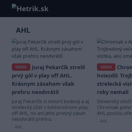
AHL
Juraj Pekarčík strelil
Chrom
VIDEO
VIDEO
prvý gól v play off AHL.
hviezdil: Tro
Krásnym zásahom však
strelecká viz
prehru neodvrátil
roky nemali
Juraj Pekarčík si otvoril bodový a aj
Slovenský útoč
strelecký účet v tohtoročnom play-
Chromiak potvr
off AHL, no ani jeho presný zásah
AHL pozíciu ofe
neodvrátil prehru.
AHL
AHL