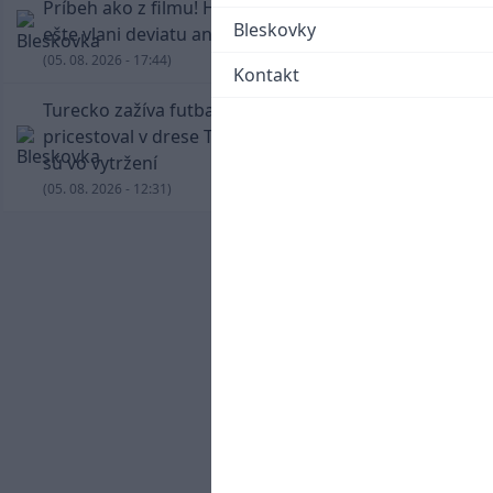
Príbeh ako z filmu! Hrdina Slovana Kianga hral
Bleskovky
ešte vlani deviatu anglickú ligu
(05. 08. 2026 - 17:44)
Kontakt
Turecko zažíva futbalové šialenstvo! Salah
pricestoval v drese Trabzonsporu, fanúšikovia
sú vo vytržení
(05. 08. 2026 - 12:31)