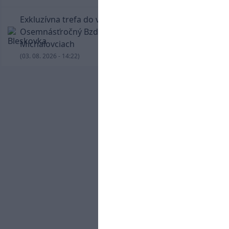
Exkluzívna trefa do vinkla v hodine dvanástej!
Osemnásťročný Bzdyl zariadil triumf Žiliny v
Michalovciach
(03. 08. 2026 - 14:22)