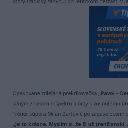
ktorý tragicky zahynul pri leteckom nešťastí v J
Opakovane zdieľaná prekrikovačka
„Pavol – De
silným znakom rešpektu a úcty k zosnulému út
Tréner súpera Milan Bartovič po zápase ocenil 
„Je to krásne. Myslím si, že či už trenčianski