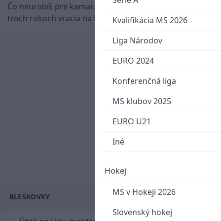
Serie A
Čo neurobíš pre kamaráta! Marián Hossa sa po
troch rokoch vracia na ľad
Kvalifikácia MS 2026
Liga Národov
EURO 2024
Konferenčná liga
MS klubov 2025
EURO U21
Iné
Hokej
MS v Hokeji 2026
BLESKOVKY
Slovenský hokej