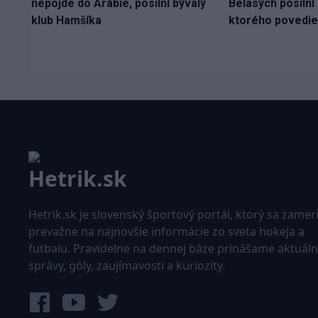
nepôjde do Arábie, posilní bývalý
Belasých posilní
klub Hamšíka
ktorého povedie
Hetrik.sk je slovenský športový portál, ktorý sa zamer
prevažne na najnovšie informácie zo sveta hokeja a
futbalu. Pravidelne na dennej báze prinášame aktuál
správy, góly, zaujímavosti a kuriozity.