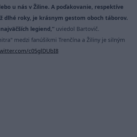
lebo u nás v Žiline. A poďakovanie, respektíve
už dlhé roky, je krásnym gestom oboch táborov.
najväčších legiend,“
uviedol Bartovič.
tra" medzi fanúšikmi Trenčína a Žiliny je silným
twitter.com/c05glDUbI8