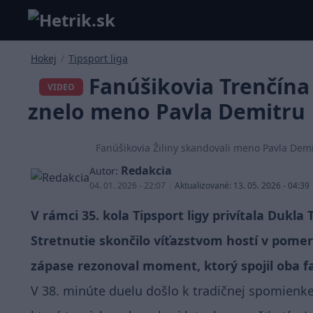
Hokej
/
Tipsport liga
Fanúšikovia Trenčína a
VIDEO
znelo meno Pavla Demitru
Fanúšikovia Žiliny skandovali meno Pavla Demit
Redakcia
Autor:
04. 01. 2026 - 22:07
|
Aktualizované: 13. 05. 2026 - 04:39
V rámci 35. kola Tipsport ligy privítala Dukla
Stretnutie skončilo víťazstvom hostí v pome
zápase rezonoval moment, ktorý spojil oba f
V 38. minúte duelu došlo k tradičnej spomienk