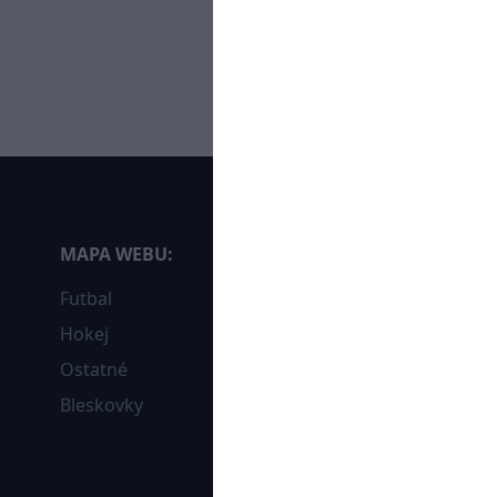
MAPA WEBU:
Futbal
Hokej
Ostatné
Bleskovky