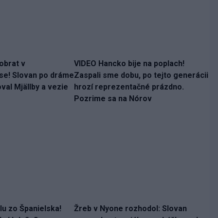
obrat v
VIDEO Hancko bije na poplach!
se! Slovan po dráme
Zaspali sme dobu, po tejto generácii
al Mjällby a vezie
hrozí reprezentačné prázdno.
Pozrime sa na Nórov
ilu zo Španielska!
Žreb v Nyone rozhodol: Slovan