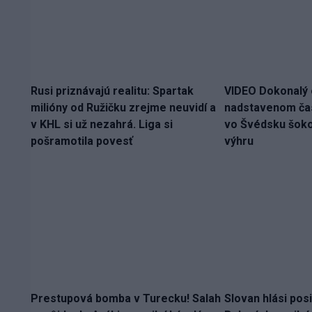
Rusi priznávajú realitu: Spartak
VIDEO Dokonalý 
milióny od Ružičku zrejme neuvidí a
nadstavenom ča
v KHL si už nezahrá. Liga si
vo Švédsku šokov
pošramotila povesť
výhru
Prestupová bomba v Turecku! Salah
Slovan hlási pos