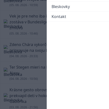
(05. 08. 2026 - 10:59)
Bleskovky
Vek je pre neho iba číslo! Štyridsaťročný Džeko
Kontakt
zostáva v Bundeslige, so Schalke predĺžil
zmluvu
(05. 08. 2026 - 10:46)
Zdeno Chára vykorčuľoval na ľad! V Trenčíne sa
pripravuje na svoju blížiacu sa rozlúčku
(04. 08. 2026 - 20:33)
Ter Stegen mieri na hosťovanie do slávneho
Ajaxu
(04. 08. 2026 - 10:56)
Krásne gesto obrovskej legendy. Chára
prekvapil deti v hokejovej škole Mariána
Gáboríka
(03. 08. 2026 - 21:56)