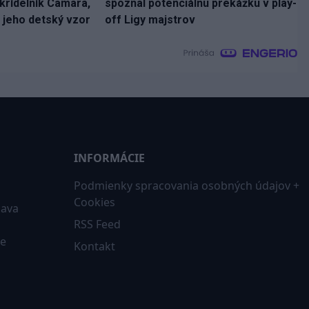
 krídelník Camara,
spoznal potenciálnu prekážku v play-
 jeho detský vzor
off Ligy majstrov
INFORMÁCIE
Podmienky spracovania osobných údajov +
Cookies
iava
RSS Feed
ne
Kontakt