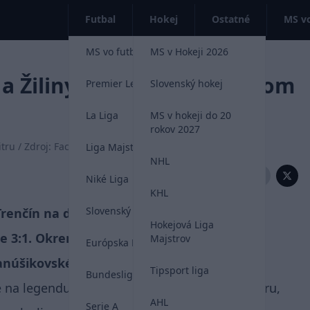
Futbal
Hokej
Ostatné
MS vo
MS vo futbale 2026
MS v Hokeji 2026
 Žiliny sa spojili, štadiónom
Premier League
Slovenský hokej
La Liga
MS v hokeji do 20
rokov 2027
ru / Zdroj: Facebook - Vlci Žilina, Reprofoto - STVR
Liga Majstrov
NHL
Zdieľať:
Niké Liga
KHL
Slovenský futbal
 Trenčín na domácom ľade hokejistov Žiliny.
Hokejová Liga
re 3:1. Okrem samotného výsledku však v
Majstrov
Európska Liga
anúšikovské tábory.
Tipsport liga
Bundesliga
e na legendu slovenského hokeja Pavla Demitru,
AHL
Serie A