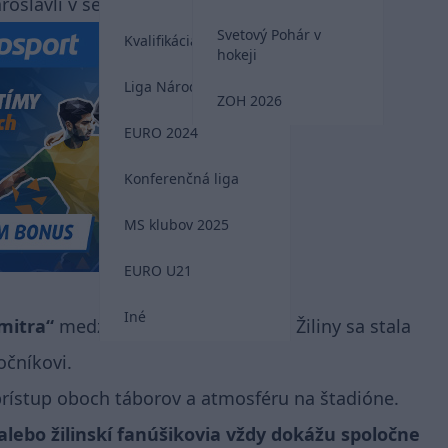
aroslavli v septembri 2011.
Svetový Pohár v
Kvalifikácia MS 2026
hokeji
Liga Národov
ZOH 2026
EURO 2024
Konferenčná liga
MS klubov 2025
EURO U21
Iné
mitra“
medzi fanúšikmi Trenčína a Žiliny sa stala
očníkovi.
prístup oboch táborov a atmosféru na štadióne.
, alebo žilinskí fanúšikovia vždy dokážu spoločne