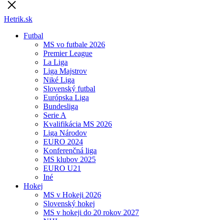
Hetrik.sk
Futbal
MS vo futbale 2026
Premier League
La Liga
Liga Majstrov
Niké Liga
Slovenský futbal
Európska Liga
Bundesliga
Serie A
Kvalifikácia MS 2026
Liga Národov
EURO 2024
Konferenčná liga
MS klubov 2025
EURO U21
Iné
Hokej
MS v Hokeji 2026
Slovenský hokej
MS v hokeji do 20 rokov 2027