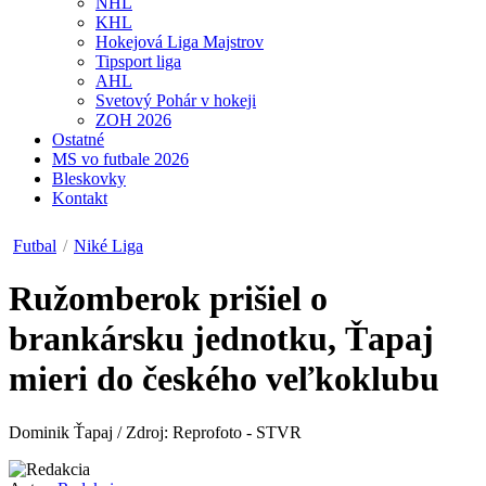
NHL
KHL
Hokejová Liga Majstrov
Tipsport liga
AHL
Svetový Pohár v hokeji
ZOH 2026
Ostatné
MS vo futbale 2026
Bleskovky
Kontakt
Futbal
/
Niké Liga
Ružomberok prišiel o
brankársku jednotku, Ťapaj
mieri do českého veľkoklubu
Dominik Ťapaj / Zdroj: Reprofoto - STVR