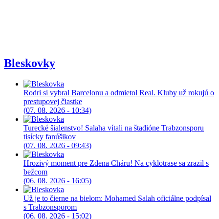
Bleskovky
Rodri si vybral Barcelonu a odmietol Real. Kluby už rokujú o
prestupovej čiastke
(07. 08. 2026 - 10:34)
Turecké šialenstvo! Salaha vítali na štadióne Trabzonsporu
tisícky fanúšikov
(07. 08. 2026 - 09:43)
Hrozivý moment pre Zdena Cháru! Na cyklotrase sa zrazil s
bežcom
(06. 08. 2026 - 16:05)
Už je to čierne na bielom: Mohamed Salah oficiálne podpísal
s Trabzonsporom
(06. 08. 2026 - 15:02)