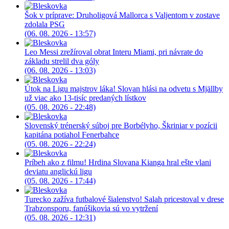
Šok v príprave: Druholigová Mallorca s Valjentom v zostave
zdolala PSG
(06. 08. 2026 - 13:57)
Leo Messi zrežíroval obrat Interu Miami, pri návrate do
základu strelil dva góly
(06. 08. 2026 - 13:03)
Útok na Ligu majstrov láka! Slovan hlási na odvetu s Mjällby
už viac ako 13-tisíc predaných lístkov
(05. 08. 2026 - 22:48)
Slovenský trénerský súboj pre Borbélyho, Škriniar v pozícii
kapitána potiahol Fenerbahce
(05. 08. 2026 - 22:24)
Príbeh ako z filmu! Hrdina Slovana Kianga hral ešte vlani
deviatu anglickú ligu
(05. 08. 2026 - 17:44)
Turecko zažíva futbalové šialenstvo! Salah pricestoval v drese
Trabzonsporu, fanúšikovia sú vo vytržení
(05. 08. 2026 - 12:31)