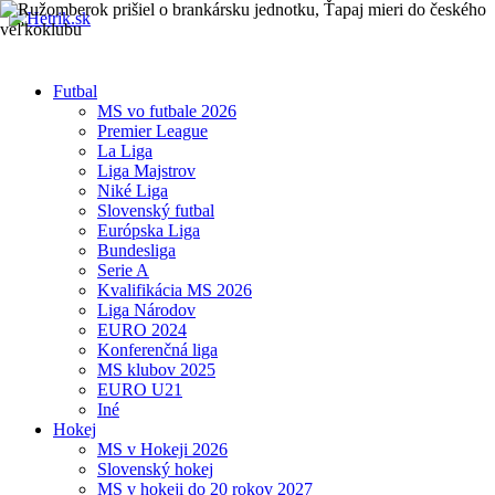
Futbal
MS vo futbale 2026
Premier League
La Liga
Liga Majstrov
Niké Liga
Slovenský futbal
Európska Liga
Bundesliga
Serie A
Kvalifikácia MS 2026
Liga Národov
EURO 2024
Konferenčná liga
MS klubov 2025
EURO U21
Iné
Hokej
MS v Hokeji 2026
Slovenský hokej
MS v hokeji do 20 rokov 2027