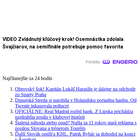
VIDEO Zvládnutý kľúčový krok! Osemnástka zdolala
Švajčiarov, na semifinále potrebuje pomoc favorita
Najčítanejšie za 24 hodín
Obrovský šok! Kapitán Lukáš Haraslín je údajne na odchode
zo Sparty Praha
Dunajská Streda si narobila v Holandsku poriadnu hanbu. Od
Twente inkasovala poltucet
OFICIÁLNE: Real Madrid rozbil bank. Z Lipska prichádza
najdrahšia posila v klubovej histórii
Šialená náhoda alebo osud? Našla sa 11 rokov stará reklama s
posilou Slovana a trénerom Tourém
Ďalší Slovák opúšťa KHL. Patrik Rybár sa dohodol na konci
v Šanghaji