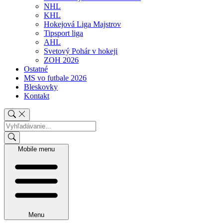
NHL
KHL
Hokejová Liga Majstrov
Tipsport liga
AHL
Svetový Pohár v hokeji
ZOH 2026
Ostatné
MS vo futbale 2026
Bleskovky
Kontakt
Mobile menu
Menu