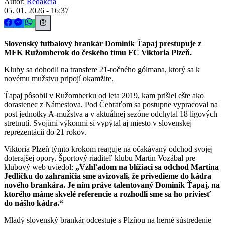
Autor:
Redakcia
05. 01. 2026 - 16:37
Slovenský futbalový brankár Dominik Ťapaj prestupuje z
MFK Ružomberok do českého tímu FC Viktoria Plzeň.
Kluby sa dohodli na transfere 21-ročného gólmana, ktorý sa k
novému mužstvu pripojí okamžite.
Ťapaj pôsobil v Ružomberku od leta 2019, kam prišiel ešte ako
dorastenec z Námestova. Pod Čebraťom sa postupne vypracoval na
post jednotky A-mužstva a v aktuálnej sezóne odchytal 18 ligových
stretnutí. Svojimi výkonmi si vypýtal aj miesto v slovenskej
reprezentácii do 21 rokov.
Viktoria Plzeň týmto krokom reaguje na očakávaný odchod svojej
doterajšej opory. Športový riaditeľ klubu Martin Vozábal pre
klubový web uviedol:
„Vzhľadom na blížiaci sa odchod Martina
Jedličku do zahraničia sme avizovali, že privedieme do kádra
nového brankára. Je ním práve talentovaný Dominik Ťapaj, na
ktorého máme skvelé referencie a rozhodli sme sa ho priviesť
do nášho kádra.“
Mladý slovenský brankár odcestuje s Plzňou na herné sústredenie