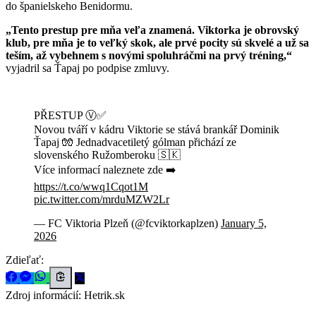
do španielskeho Benidormu.
„Tento prestup pre mňa veľa znamená. Viktorka je obrovský
klub, pre mňa je to veľký skok, ale prvé pocity sú skvelé a už sa
teším, až vybehnem s novými spoluhráčmi na prvý tréning,“
vyjadril sa Ťapaj po podpise zmluvy.
PŘESTUP Ⓥ✅
Novou tváří v kádru Viktorie se stává brankář Dominik
Ťapaj 🧤 Jednadvacetiletý gólman přichází ze
slovenského Ružomberoku 🇸🇰
Více informací naleznete zde ➡️
https://t.co/wwq1Cqot1M
pic.twitter.com/mrduMZW2Lr
— FC Viktoria Plzeň (@fcviktorkaplzen)
January 5,
2026
Zdieľať:
Zdroj informácií:
Hetrik.sk