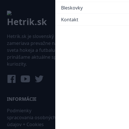
Bleskovky
Kontakt
Hetrik.sk je slovenský športový portál, ktorý sa
zameriava prevažne na najnovšie informácie zo
sveta hokeja a futbalu. Pravidelne na dennej báze
prinášame aktuálne správy, góly, zaujímavosti a
kuriozity.
INFORMÁCIE
MAPA WEBU:
Podmienky
Futbal
spracovania osobných
Hokej
údajov + Cookies