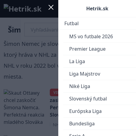
Mobile menu
Menu
Hetrik.sk
Futbal
Šimon Nemec
MS vo futbale 2026
Šimon Nemec je slovenský hokejový obranca,
Premier League
ktorý hráva v NHL za New Jersey Devils. Na drafte
La Liga
NHL v roku 2022 bol vybraný z celkového druhého
Liga Majstrov
miesta.
Niké Liga
Skaut Ottawy chcel
VIDEO
Slovenský futbal
zaskočiť Šimona Nemca.
Perfektná reakcia mladého
Európska Liga
Slováka
Bundesliga
NHL