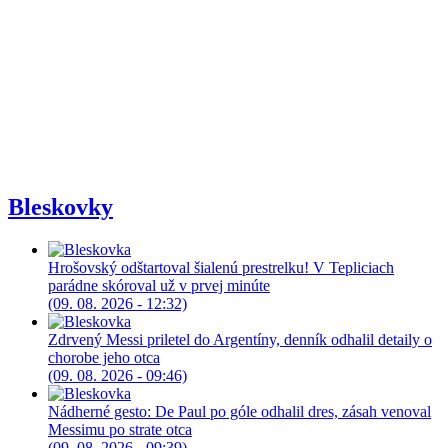
Bleskovky
Hrošovský odštartoval šialenú prestrelku! V Tepliciach
parádne skóroval už v prvej minúte
(09. 08. 2026 - 12:32)
Zdrvený Messi priletel do Argentíny, denník odhalil detaily o
chorobe jeho otca
(09. 08. 2026 - 09:46)
Nádherné gesto: De Paul po góle odhalil dres, zásah venoval
Messimu po strate otca
(09. 08. 2026 - 09:39)