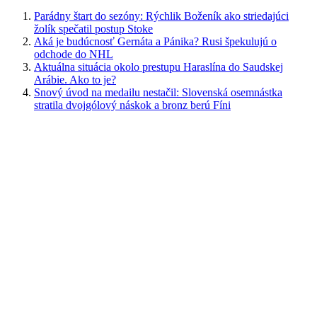
Parádny štart do sezóny: Rýchlik Boženík ako striedajúci
žolík spečatil postup Stoke
Aká je budúcnosť Gernáta a Pánika? Rusi špekulujú o
odchode do NHL
Aktuálna situácia okolo prestupu Haraslína do Saudskej
Arábie. Ako to je?
Snový úvod na medailu nestačil: Slovenská osemnástka
stratila dvojgólový náskok a bronz berú Fíni