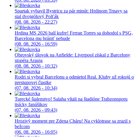
Spartak vybavil Bystricu za pár minút: Hrdinom Trnavy sa
stal dvojgólový Polťák
(08. 08. 2026 - 22:27)
Hrdina MS 2026 balí kufre! Ferran Torres sa dohodol s PSG,
Barcelona mu brániť nebude
(08. 08. 2026 - 16:59)
Obrovský úlovok na Anfielde: Liverpool získal z Barcelony
stopéra Arauja
(08. 08. 2026 - 10:32)
Rodri si vybral Barcelonu a odmietol Real. Kluby už rokujú o
prestupovej čiastke
(07. 08. 2026 - 10:34)
Turecké šialenstvo! Salaha vítali na štadióne Trabzonsporu
tisícky fanúšikov
(07. 08. 2026 - 09:43)
Hrozivý moment pre Zdena Cháru! Na cyklotrase sa zrazil s
bežcom
(06. 08. 2026 - 16:05)