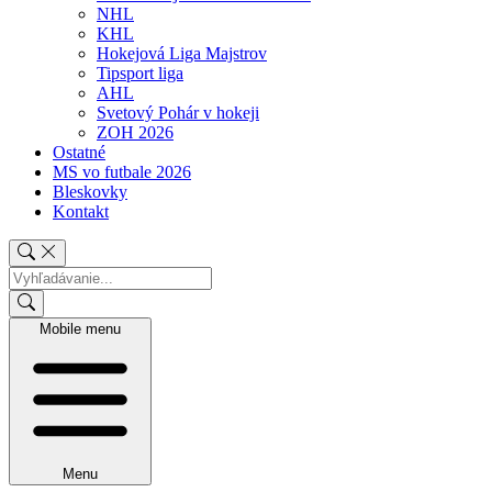
NHL
KHL
Hokejová Liga Majstrov
Tipsport liga
AHL
Svetový Pohár v hokeji
ZOH 2026
Ostatné
MS vo futbale 2026
Bleskovky
Kontakt
Mobile menu
Menu