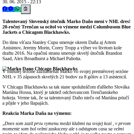
30. 06. 2015 - 22:13
Talentovaný Slovenský útočník Marko Daňo mení v NHL dres!
20-ročný Trenčan sa ocitol vo výmene medzi Columbusom Blue
Jackets a Chicagom Blackhawks.
Do tímu víťaza Stanley Cupu smeruje okrem Daňa aj Artem
Anisimov, Jeremy Morin, Corey Tropp a výber vo štvrtom kole
draftu 2016. Na opačnú stranu smeruje skvelý útočník Brandon
Saad, Alex Broadhurst a Michael Paliotta.
V minulej sezóne zaznamenal Marko vo svojej premiérovej sezóne
NHL v 35 zápasoch skvelých 21 bodov za 8 gólov a 13 asistencií.
V Chicagu Blackhawks sa tak stane spoluhráčom ďalšieho Slováka
Mariána Hossu, ktorý je taktiež odchovancom Trenčianskeho
hokeja. Verme tak, že sa talentovaný Daňo niečo od Mariána priučí
a pôjde v jeho šlapajách.
Reakcia Marka Daňa na výmenu:
Dnes som zazil prvu vymenu medzi klubmi na svojej kozi , v prvom
momente som bol velmi zaskoceny ale s odstupom casu sa velmi