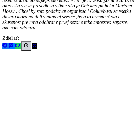
tesim ze idem do najlepsieho klubu v nhl ,je to velka pocta a zaroven
obrovska vyzva presadit sa v time ako je Chicago po boku Mariana
Hossu . Chcel by som podakovat organizacii Columbusu za vsetku
doveru ktoru mi dali v minulej sezone ,bola to uzasna skola a
skusenost pre mna odohrat v prvej sezone take mnozstvo zapasov
ako som odohral.
Zdieľať: