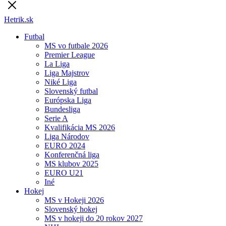
Hetrik.sk
Futbal
MS vo futbale 2026
Premier League
La Liga
Liga Majstrov
Niké Liga
Slovenský futbal
Európska Liga
Bundesliga
Serie A
Kvalifikácia MS 2026
Liga Národov
EURO 2024
Konferenčná liga
MS klubov 2025
EURO U21
Iné
Hokej
MS v Hokeji 2026
Slovenský hokej
MS v hokeji do 20 rokov 2027