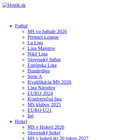
Futbal
MS vo futbale 2026
Premier League
La Liga
Liga Majstrov
Niké Liga
Slovenský futbal
Európska Liga
Bundesliga
Serie A
Kvalifikácia MS 2026
Liga Národov
EURO 2024
Konferenčná liga
MS klubov 2025
EURO U21
Iné
Hokej
MS v Hokeji 2026
Slovenský hokej
MS v hokeji do 20 rokov 2027