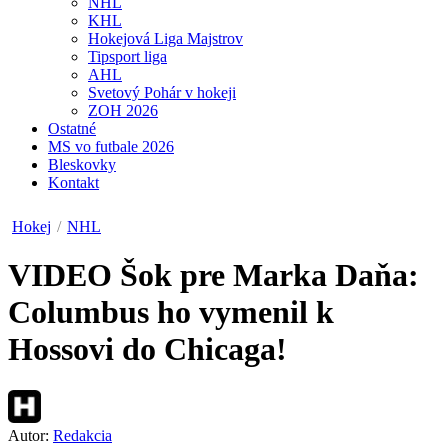
NHL
KHL
Hokejová Liga Majstrov
Tipsport liga
AHL
Svetový Pohár v hokeji
ZOH 2026
Ostatné
MS vo futbale 2026
Bleskovky
Kontakt
Hokej
/
NHL
VIDEO
Šok pre Marka Daňa:
Columbus ho vymenil k
Hossovi do Chicaga!
Autor:
Redakcia